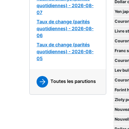
Dollar 
quotidiennes) - 2026-08-
Yen ja
07
Taux de change (parités
Couron
quotidiennes) - 2026-08-
Livre s
06
Couron
Taux de change (parités
Franc 
quotidiennes) - 2026-08-
05
Couron
Lev bu
Couron
Toutes les parutions
Forint 
Zloty p
Nouvea
Nouvell