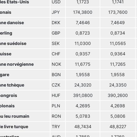
des Etats-Unis
USD
1,1723
1,1741
ponais
JPY
174,3800
173,7600
ne danoise
DKK
7,4646
7,4649
terling
GBP
0,8723
0,8734
ne suédoise
SEK
11,0300
11,0565
suisse
CHF
0,9357
0,9364
ne norvégienne
NOK
11,6775
11,7265
lgare
BGN
1,9558
1,9558
ne tchèque
CZK
24,3020
24,3350
hongrois
HUF
391,0800
390,2600
olonais
PLN
4,2695
4,2698
u leu roumain
RON
5,0783
5,0806
e livre turque
TRY
48,7434
48,8227