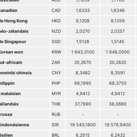
australien
AUD
1,7859
1,7760
canadien
CAD
1,6333
1,6346
 de Hong Kong
HKD
9,1208
9,1359
 néo-zélandais
NZD
2,0270
2,0257
 de Singapour
SGD
1,5128
1,5145
Korean won
KRW
1 643,3100
1 648,0500
ud-africain
ZAR
20,2670
20,2820
enminbi chinois
CNY
8,3482
8,3591
ilippin
PHP
68,1990
68,3750
 malaisien
MYR
4,9412
4,9412
aïlandais
THB
37,7890
38,0880
 russe
RUB
-
-
 indonésienne
IDR
19 543,1800
19 578,9400
ésilien
BRL
6,2515
6,2432