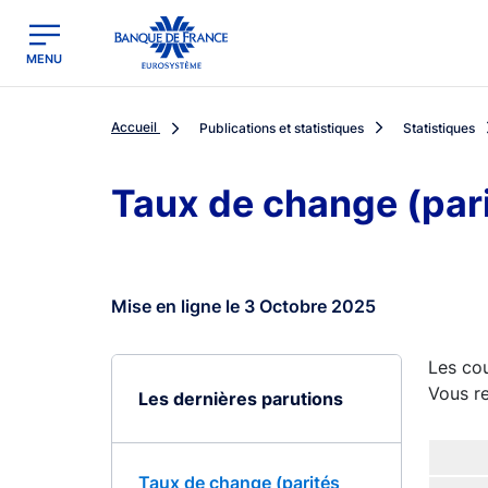
egion
Banque de France - Menu Principal
MENU
Accueil
Publications et statistiques
Statistiques
Taux de change (par
Mise en ligne le 3 Octobre 2025
Les cou
Vous re
Les dernières parutions
Taux de change (parités