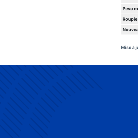
Peso m
Roupie
Nouvea
Mise à 