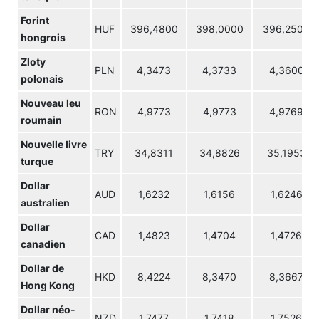
Forint
HUF
396,4800
398,0000
396,2500
hongrois
Zloty
PLN
4,3473
4,3733
4,3600
polonais
Nouveau leu
RON
4,9773
4,9773
4,9769
roumain
Nouvelle livre
TRY
34,8311
34,8826
35,1953
turque
Dollar
AUD
1,6232
1,6156
1,6246
australien
Dollar
CAD
1,4823
1,4704
1,4726
canadien
Dollar de
HKD
8,4224
8,3470
8,3667
Hong Kong
Dollar néo-
NZD
1,7477
1,7418
1,7526