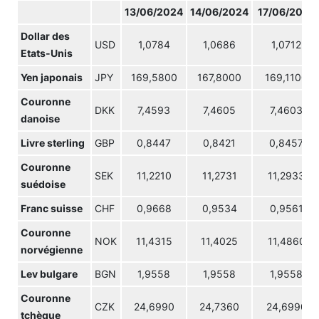
13/06/2024
14/06/2024
17/06/2024
Dollar des
USD
1,0784
1,0686
1,0712
Etats-Unis
Yen japonais
JPY
169,5800
167,8000
169,1100
Couronne
DKK
7,4593
7,4605
7,4603
danoise
Livre sterling
GBP
0,8447
0,8421
0,8457
Couronne
SEK
11,2210
11,2731
11,2933
suédoise
Franc suisse
CHF
0,9668
0,9534
0,9561
Couronne
NOK
11,4315
11,4025
11,4860
norvégienne
Lev bulgare
BGN
1,9558
1,9558
1,9558
Couronne
CZK
24,6990
24,7360
24,6990
tchèque