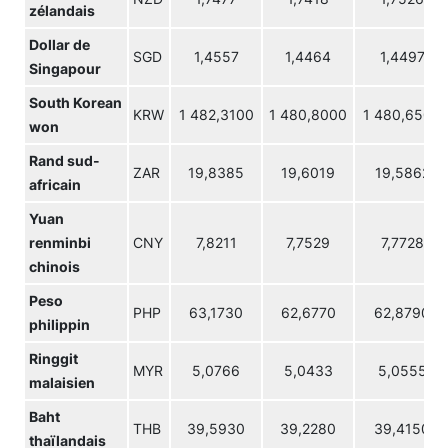
zélandais
Dollar de
SGD
1,4557
1,4464
1,4497
Singapour
South Korean
KRW
1 482,3100
1 480,8000
1 480,6500
won
Rand sud-
ZAR
19,8385
19,6019
19,5862
africain
Yuan
renminbi
CNY
7,8211
7,7529
7,7728
chinois
Peso
PHP
63,1730
62,6770
62,8790
philippin
Ringgit
MYR
5,0766
5,0433
5,0555
malaisien
Baht
THB
39,5930
39,2280
39,4150
thaïlandais