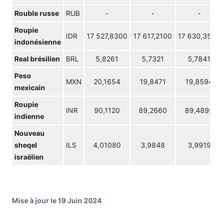
Rouble russe
RUB
-
-
-
Roupie
IDR
17 527,8300
17 617,2100
17 630,3500
indonésienne
Real brésilien
BRL
5,8261
5,7321
5,7841
Peso
MXN
20,1654
19,8471
19,8594
mexicain
Roupie
INR
90,1120
89,2660
89,4895
indienne
Nouveau
sheqel
ILS
4,01080
3,9848
3,9919
israëlien
Mise à jour le 19 Juin 2024