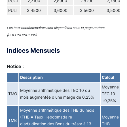
PUCT
2,7100
2,8900
2,8200
2,7800
PULT
3,4500
3,6000
3,5600
3,5000
Les taux hebdomadaires sont disponibles sous la page reuters
(BDFCNOINDEXW)
Indices Mensuels
Notice :
Description
Calcul
Moyenne
Moyenne arithmétique des TEC 10 du
TMO
TEC 10
mois augmentée d'une marge de 0.25%
+0,25%
Moyenne arithmétique des THB du mois
(THB = Taux Hebdomadaire
Moyenne
TMB
d'adjudication des Bons du trésor à 13
THB