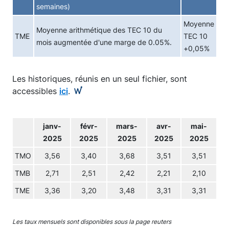
semaines)
Moyenne
Moyenne arithmétique des TEC 10 du
TME
TEC 10
mois augmentée d'une marge de 0.05%.
+0,05%
Les historiques, réunis en un seul fichier, sont
accessibles
ici
.
janv-
févr-
mars-
avr-
mai-
2025
2025
2025
2025
2025
TMO
3,56
3,40
3,68
3,51
3,51
TMB
2,71
2,51
2,42
2,21
2,10
TME
3,36
3,20
3,48
3,31
3,31
Les taux mensuels sont disponibles sous la page reuters