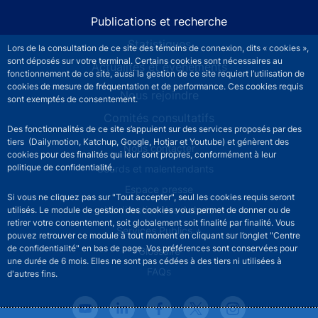
Publications et recherche
Statistiques
Lors de la consultation de ce site des témoins de connexion, dits « cookies »,
sont déposés sur votre terminal. Certains cookies sont nécessaires au
Actualités et événements
fonctionnement de ce site, aussi la gestion de ce site requiert l’utilisation de
cookies de mesure de fréquentation et de performance. Ces cookies requis
Nous rejoindre
sont exemptés de consentement.
Comités consultatifs
Des fonctionnalités de ce site s’appuient sur des services proposés par des
tiers (Dailymotion, Katchup, Google, Hotjar et Youtube) et génèrent des
Footer secondary menu
Nous contacter
cookies pour des finalités qui leur sont propres, conformément à leur
politique de confidentialité.
Sourds et malentendants
Espace presse
Si vous ne cliquez pas sur "Tout accepter", seul les cookies requis seront
La direction des Achats
utilisés. Le module de gestion des cookies vous permet de donner ou de
retirer votre consentement, soit globalement soit finalité par finalité. Vous
Services Publics +
pouvez retrouver ce module à tout moment en cliquant sur l’onglet "Centre
de confidentialité" en bas de page. Vos préférences sont conservées pour
Glossaire
une durée de 6 mois. Elles ne sont pas cédées à des tiers ni utilisées à
FAQs
d'autres fins.