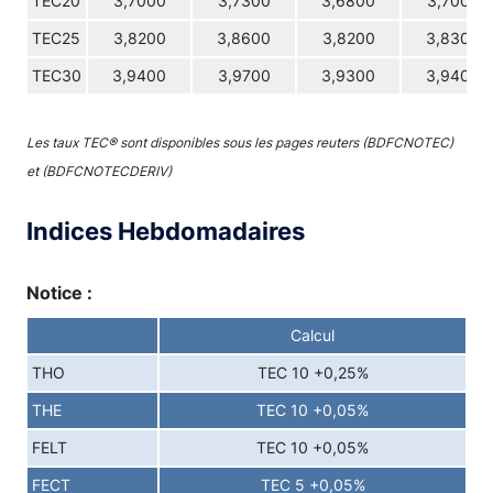
TEC20
3,7000
3,7300
3,6800
3,7000
TEC25
3,8200
3,8600
3,8200
3,8300
TEC30
3,9400
3,9700
3,9300
3,9400
Les taux TEC® sont disponibles sous les pages reuters (BDFCNOTEC)
et (BDFCNOTECDERIV)
Indices Hebdomadaires
Notice :
Calcul
THO
TEC 10 +0,25%
THE
TEC 10 +0,05%
FELT
TEC 10 +0,05%
FECT
TEC 5 +0,05%