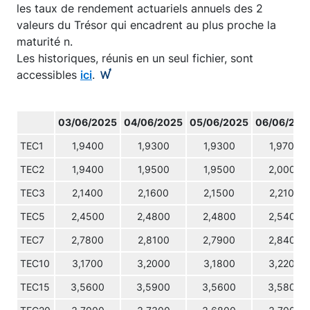
les taux de rendement actuariels annuels des 2
valeurs du Trésor qui encadrent au plus proche la
maturité n.
Les historiques, réunis en un seul fichier, sont
accessibles
ici
.
03/06/2025
04/06/2025
05/06/2025
06/06/202
TEC1
1,9400
1,9300
1,9300
1,9700
TEC2
1,9400
1,9500
1,9500
2,0000
TEC3
2,1400
2,1600
2,1500
2,2100
TEC5
2,4500
2,4800
2,4800
2,5400
TEC7
2,7800
2,8100
2,7900
2,8400
TEC10
3,1700
3,2000
3,1800
3,2200
TEC15
3,5600
3,5900
3,5600
3,5800