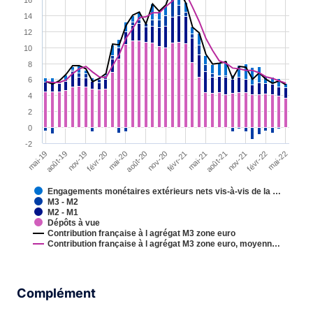
16
Combination chart with 6 data series.
14
View as data table, Chart
12
The chart has 1 X axis displaying XAxis.
10
The chart has 1 Y axis displaying YAxis. Range: -2 to 18.
8
6
4
2
0
-2
août-19
nov-21
août-20
mai-19
août-21
mai-20
mai-21
févr-20
mai-22
févr-21
nov-19
févr-22
nov-20
Engagements monétaires extérieurs nets vis-à-vis de la …
M3 - M2
M2 - M1
Dépôts à vue
Contribution française à l agrégat M3 zone euro
Contribution française à l agrégat M3 zone euro, moyenn…
End of interactive chart.
Complément