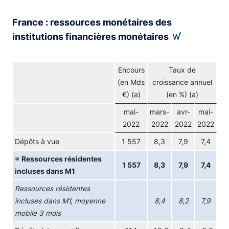
France : ressources monétaires des
institutions financières monétaires
Encours
Taux de
(en Mds
croissance annuel
€) (a)
(en %) (a)
mai-
mars-
avr-
mai-
2022
2022
2022
2022
Dépôts à vue
1 557
8,3
7,9
7,4
= Ressources résidentes
1 557
8,3
7,9
7,4
incluses dans M1
Ressources résidentes
incluses dans M1, moyenne
8,4
8,2
7,9
mobile 3 mois