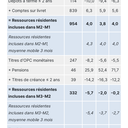
Dépôts à terme ≤ 2 ans
114
-10,0
-9,4
-6,3
+ Comptes sur livret
839
6,3
5,9
5,6
= Ressources résidentes
954
4,0
3,8
4,0
incluses dans M2-M1
Ressources résidentes
incluses dans M2-M1,
4,3
4,0
4,0
moyenne mobile 3 mois
Titres d'OPC monétaires
247
-8,2
-5,6
-5,5
+ Pensions
46
25,9
52,4
71,7
+ Titres de créance ≤ 2 ans
39
-14,2
-16,3
-12,2
= Ressources résidentes
332
-5,7
-2,0
-0,2
incluses dans M3-M2
Ressources résidentes
incluses dans M3-M2,
-5,4
-3,7
-2,7
moyenne mobile 3 mois