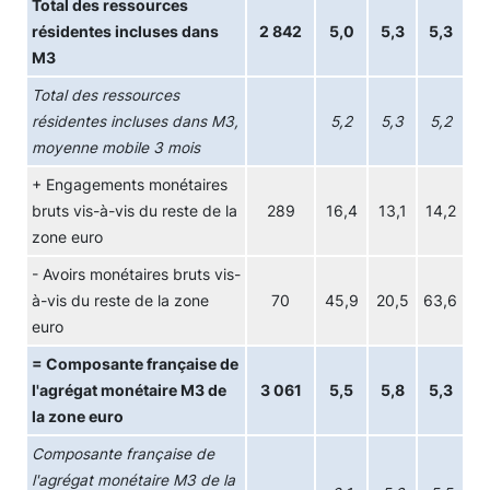
Total des ressources
résidentes incluses dans
2 842
5,0
5,3
5,3
M3
Total des ressources
résidentes incluses dans M3,
5,2
5,3
5,2
moyenne mobile 3 mois
+ Engagements monétaires
bruts vis-à-vis du reste de la
289
16,4
13,1
14,2
zone euro
- Avoirs monétaires bruts vis-
à-vis du reste de la zone
70
45,9
20,5
63,6
euro
= Composante française de
l'agrégat monétaire M3 de
3 061
5,5
5,8
5,3
la zone euro
Composante française de
l'agrégat monétaire M3 de la