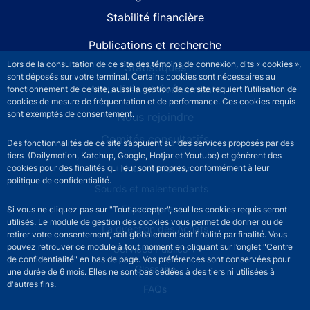
Stabilité financière
Publications et recherche
Lors de la consultation de ce site des témoins de connexion, dits « cookies »,
Statistiques
sont déposés sur votre terminal. Certains cookies sont nécessaires au
Actualités et événements
fonctionnement de ce site, aussi la gestion de ce site requiert l’utilisation de
cookies de mesure de fréquentation et de performance. Ces cookies requis
sont exemptés de consentement.
Nous rejoindre
Comités consultatifs
Des fonctionnalités de ce site s’appuient sur des services proposés par des
tiers (Dailymotion, Katchup, Google, Hotjar et Youtube) et génèrent des
Footer secondary menu
Nous contacter
cookies pour des finalités qui leur sont propres, conformément à leur
politique de confidentialité.
Sourds et malentendants
Espace presse
Si vous ne cliquez pas sur "Tout accepter", seul les cookies requis seront
utilisés. Le module de gestion des cookies vous permet de donner ou de
La direction des Achats
retirer votre consentement, soit globalement soit finalité par finalité. Vous
pouvez retrouver ce module à tout moment en cliquant sur l’onglet "Centre
Services Publics +
de confidentialité" en bas de page. Vos préférences sont conservées pour
Glossaire
une durée de 6 mois. Elles ne sont pas cédées à des tiers ni utilisées à
d'autres fins.
FAQs