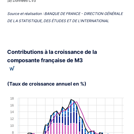
(a) Données CVS
Source et réalisation : BANQUE DE FRANCE - DIRECTION GÉNÉRALE
DE LA STATISTIQUE, DES ÉTUDES ET DE L'INTERNATIONAL
Contributions à la croissance de la
composante française de M3
(Taux de croissance annuel en %)
Chart
18
16
Combination chart with 6 data series.
14
View as data table, Chart
12
The chart has 1 X axis displaying XAxis.
10
The chart has 1 Y axis displaying YAxis. Range: -2 to 18.
8