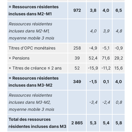
= Ressources résidentes
972
3,8
4,0
6,5
incluses dans M2-M1
Ressources résidentes
incluses dans M2-M1,
4,0
3,9
4,8
moyenne mobile 3 mois
Titres d'OPC monétaires
258
-4,9
-5,1
-0,9
+ Pensions
39
52,4
71,6
29,2
+ Titres de créance ≤ 2 ans
52
-15,9
-11,2
15,6
= Ressources résidentes
349
-1,5
0,1
4,0
incluses dans M3-M2
Ressources résidentes
incluses dans M3-M2,
-3,4
-2,4
0,8
moyenne mobile 3 mois
Total des ressources
2 865
5,3
5,4
5,8
résidentes incluses dans M3