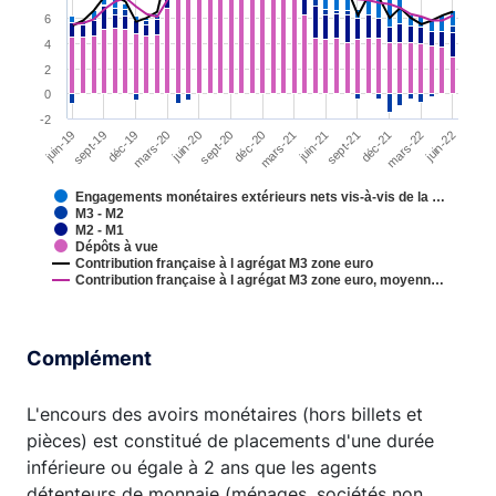
6
4
2
0
-2
sept-19
déc-21
sept-20
juin-19
sept-21
juin-20
juin-21
mars-20
juin-22
mars-21
déc-19
mars-22
déc-20
Engagements monétaires extérieurs nets vis-à-vis de la …
M3 - M2
M2 - M1
Dépôts à vue
Contribution française à l agrégat M3 zone euro
Contribution française à l agrégat M3 zone euro, moyenn…
End of interactive chart.
Complément
L'encours des avoirs monétaires (hors billets et
pièces) est constitué de placements d'une durée
inférieure ou égale à 2 ans que les agents
détenteurs de monnaie (ménages, sociétés non