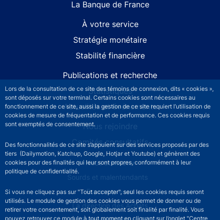
La Banque de France
À votre service
Stratégie monétaire
Stabilité financière
Publications et recherche
Lors de la consultation de ce site des témoins de connexion, dits « cookies »,
Statistiques
sont déposés sur votre terminal. Certains cookies sont nécessaires au
Actualités et événements
fonctionnement de ce site, aussi la gestion de ce site requiert l’utilisation de
cookies de mesure de fréquentation et de performance. Ces cookies requis
sont exemptés de consentement.
Nous rejoindre
Comités consultatifs
Des fonctionnalités de ce site s’appuient sur des services proposés par des
tiers (Dailymotion, Katchup, Google, Hotjar et Youtube) et génèrent des
Footer secondary menu
Nous contacter
cookies pour des finalités qui leur sont propres, conformément à leur
politique de confidentialité.
Sourds et malentendants
Espace presse
Si vous ne cliquez pas sur "Tout accepter", seul les cookies requis seront
utilisés. Le module de gestion des cookies vous permet de donner ou de
La direction des Achats
retirer votre consentement, soit globalement soit finalité par finalité. Vous
pouvez retrouver ce module à tout moment en cliquant sur l’onglet "Centre
Services Publics +