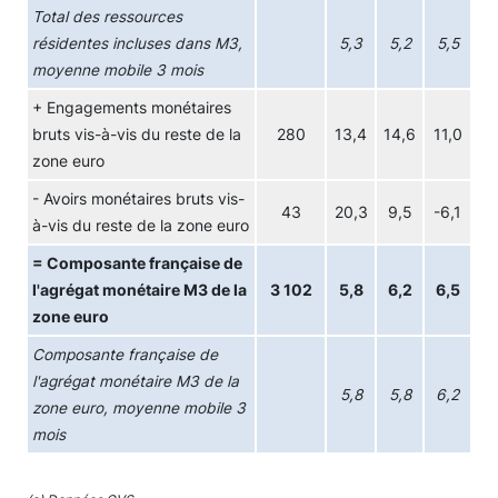
Total des ressources
résidentes incluses dans M3,
5,3
5,2
5,5
moyenne mobile 3 mois
+ Engagements monétaires
bruts vis-à-vis du reste de la
280
13,4
14,6
11,0
zone euro
- Avoirs monétaires bruts vis-
43
20,3
9,5
-6,1
à-vis du reste de la zone euro
= Composante française de
l'agrégat monétaire M3 de la
3 102
5,8
6,2
6,5
zone euro
Composante française de
l'agrégat monétaire M3 de la
5,8
5,8
6,2
zone euro, moyenne mobile 3
mois