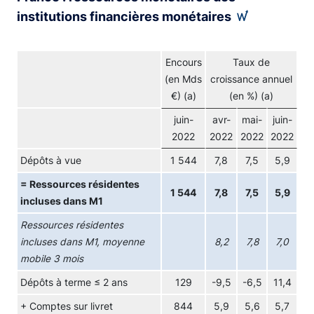
institutions financières monétaires
Encours
Taux de
(en Mds
croissance annuel
€) (a)
(en %) (a)
juin-
avr-
mai-
juin-
2022
2022
2022
2022
Dépôts à vue
1 544
7,8
7,5
5,9
= Ressources résidentes
1 544
7,8
7,5
5,9
incluses dans M1
Ressources résidentes
incluses dans M1, moyenne
8,2
7,8
7,0
mobile 3 mois
Dépôts à terme ≤ 2 ans
129
-9,5
-6,5
11,4
+ Comptes sur livret
844
5,9
5,6
5,7