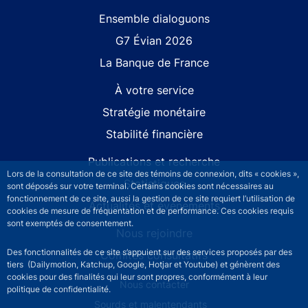
Site navigation
Ensemble dialoguons
G7 Évian 2026
La Banque de France
À votre service
Stratégie monétaire
Stabilité financière
Publications et recherche
Lors de la consultation de ce site des témoins de connexion, dits « cookies »,
Statistiques
sont déposés sur votre terminal. Certains cookies sont nécessaires au
fonctionnement de ce site, aussi la gestion de ce site requiert l’utilisation de
Actualités et événements
cookies de mesure de fréquentation et de performance. Ces cookies requis
sont exemptés de consentement.
Nous rejoindre
Des fonctionnalités de ce site s’appuient sur des services proposés par des
Comités consultatifs
tiers (Dailymotion, Katchup, Google, Hotjar et Youtube) et génèrent des
cookies pour des finalités qui leur sont propres, conformément à leur
Footer secondary menu
Nous contacter
politique de confidentialité.
Sourds et malentendants