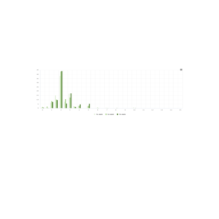
Bar chart with 3 data series.
View as data table, Chart
The chart has 1 X axis displaying categories.
The chart has 1 Y axis displaying values. Range: 0
45
40
35
30
25
20
15
10
5
0
0
1
2
3
4
5
6
7
8
9
10
11
12
13
14
15
T1 2025
T2 2025
T3 2025
End of interactive chart.