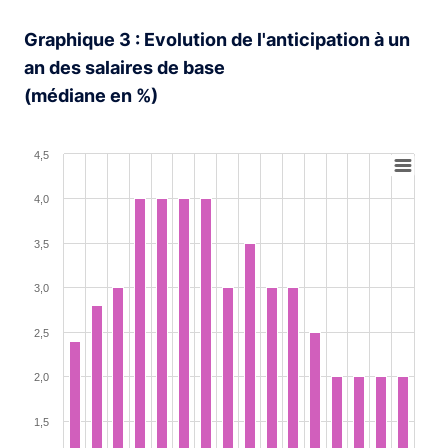
Graphique 3 : Evolution de l'anticipation à un
an des salaires de base
(médiane en %)
Chart
4,5
Bar chart with 16 bars.
4,0
View as data table, Chart
The chart has 1 X axis displaying XAxis.
3,5
The chart has 1 Y axis displaying YAxis. Range: 1 to 4.5.
3,0
2,5
2,0
1,5