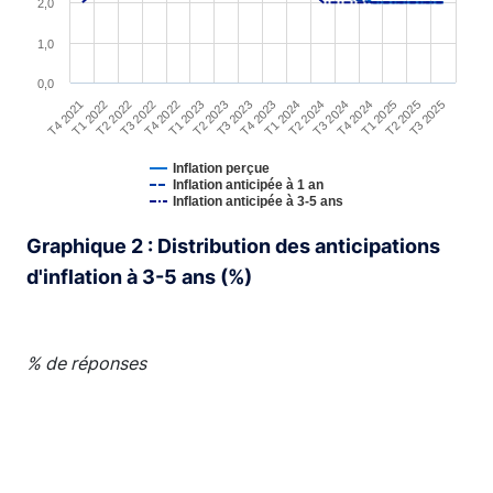
2,0
1,0
0,0
T4 2021
T1 2022
T2 2022
T3 2022
T4 2022
T1 2023
T2 2023
T3 2023
T4 2023
T1 2024
T2 2024
T3 2024
T4 2024
T1 2025
T2 2025
T3 2025
Inflation perçue
Inflation anticipée à 1 an
Inflation anticipée à 3-5 ans
End of interactive chart.
Graphique 2 : Distribution des anticipations
d'inflation à 3-5 ans (%)
% de réponses
Chart