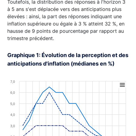
Toutefois, la distribution des réponses à l'horizon 3
à 5 ans s'est déplacée vers des anticipations plus
élevées : ainsi, la part des réponses indiquant une
inflation supérieure ou égale à 3 % atteint 32 %, en
hausse de 9 points de pourcentage par rapport au
trimestre précédent.
Graphique 1: Évolution de la perception et des
anticipations d'inflation (médianes en %)
Chart
7,0
Line chart with 3 lines.
6,0
View as data table, Chart
5,0
The chart has 1 X axis displaying XAxis.
4,0
The chart has 1 Y axis displaying YAxis. Range: 0 to 7.
3,0