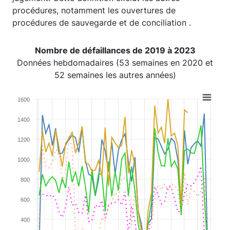
procédures, notamment les ouvertures de
procédures de sauvegarde et de conciliation .
Nombre de défaillances de 2019 à 2023
Données hebdomadaires (53 semaines en 2020 et
52 semaines les autres années)
Chart
1600
Line chart with 5 lines.
1400
View as data table, Chart
The chart has 1 X axis displaying categories.
1200
The chart has 1 Y axis displaying values. Range: 0 to 16
1000
800
600
400