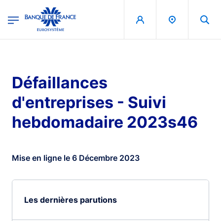
egion
Banque de France - Menu Principal
Aller au contenu principal
Défaillances
d'entreprises - Suivi
hebdomadaire 2023s46
Mise en ligne le 6 Décembre 2023
Les dernières parutions