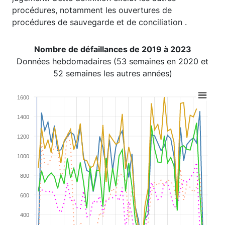
procédures, notamment les ouvertures de
procédures de sauvegarde et de conciliation .
Nombre de défaillances de 2019 à 2023
Données hebdomadaires (53 semaines en 2020 et
52 semaines les autres années)
Chart
1600
Line chart with 5 lines.
1400
View as data table, Chart
The chart has 1 X axis displaying categories.
1200
The chart has 1 Y axis displaying values. Range: 0 to 16
1000
800
600
400