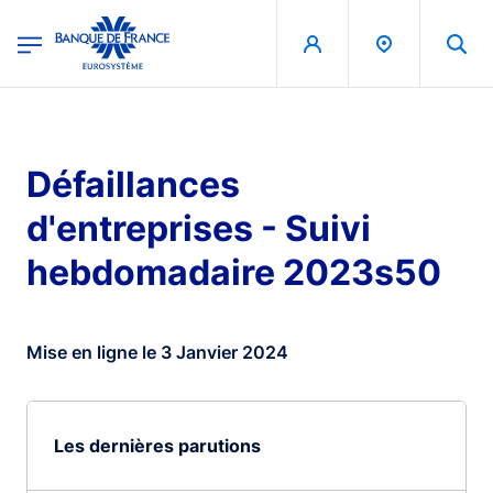
egion
Banque de France - Menu Principal
Aller au contenu principal
Défaillances
d'entreprises - Suivi
hebdomadaire 2023s50
Mise en ligne le 3 Janvier 2024
Les dernières parutions