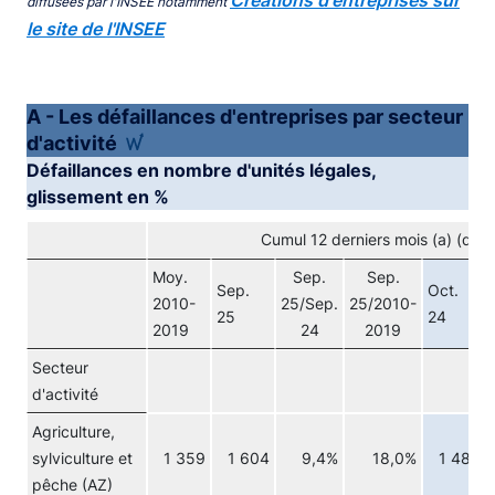
Créations d'entreprises sur
diffusées par l'INSEE notamment
le site de l'INSEE
A - Les défaillances d'entreprises par secteur
d'activité
Défaillances en nombre d'unités légales,
glissement en %
Cumul 12 derniers mois (a) (don
Moy.
Sep.
Sep.
Sep.
Oct.
2010-
25/Sep.
25/2010-
25
24
2019
24
2019
Secteur
d'activité
Agriculture,
sylviculture et
1 359
1 604
9,4%
18,0%
1 480
pêche (AZ)