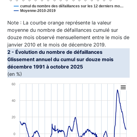
cumul du nombre des défaillances sur les 12 derniers mo…
Moyenne-2010-2019
End of interactive chart.
Note : La courbe orange représente la valeur
moyenne du nombre de défaillances cumulé sur
douze mois observé mensuellement entre le mois de
janvier 2010 et le mois de décembre 2019.
2 - Évolution du nombre de défaillances
Glissement annuel du cumul sur douze mois
décembre 1991 à octobre 2025
(en %)
Chart
60
Line chart with 407 data points.
40
View as data table, Chart
The chart has 1 X axis displaying XAxis.
20
The chart has 1 Y axis displaying YAxis1. Range: -60 to 
0