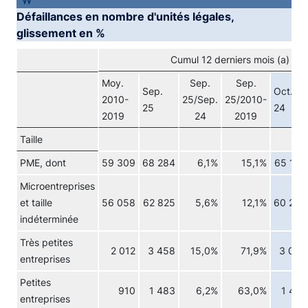
Défaillances en nombre d'unités légales,
glissement en %
Cumul 12 derniers mois (a) (d
Moy.
Sep.
Sep.
Sep.
Oct.
2010-
25/Sep.
25/2010-
25
24
2019
24
2019
Taille
PME, dont
59 309
68 284
6,1%
15,1%
65 196
Microentreprises
et taille
56 058
62 825
5,6%
12,1%
60 254
indéterminée
Très petites
2 012
3 458
15,0%
71,9%
3 054
entreprises
Petites
910
1 483
6,2%
63,0%
1 424
entreprises