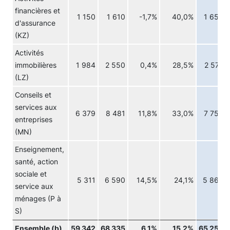
financières et
1 150
1 610
-1,7%
40,0%
1 656
d'assurance
(KZ)
Activités
immobilières
1 984
2 550
0,4%
28,5%
2 574
(LZ)
Conseils et
services aux
6 379
8 481
11,8%
33,0%
7 755
entreprises
(MN)
Enseignement,
santé, action
sociale et
5 311
6 590
14,5%
24,1%
5 869
service aux
ménages (P à
S)
Ensemble (b)
59 342
68 335
6,1%
15,2%
65 259