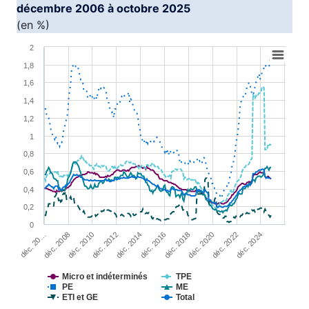
décembre 2006 à octobre 2025
(en %)
Chart
2
1,8
Line chart with 6 lines.
1,6
View as data table, Chart
1,4
The chart has 1 X axis displaying XAxis.
1,2
The chart has 1 Y axis displaying YAxis1. Range: 0 to 2.
1
0,8
0,6
0,4
0,2
0
déc. 2022
déc. 2008
déc. 2014
déc. 2020
déc. 20…
déc. 2012
déc. 2018
déc. 2024
déc. 2010
déc. 2016
Micro et indéterminés
TPE
PE
ME
ETI et GE
Total