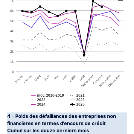
7k
Line chart with 6 lines.
6k
View as data table, Chart
5k
The chart has 1 X axis displaying categories.
The chart has 1 Y axis displaying YAxis. Range: 0 to 70
4k
3k
2k
1k
0
Janvier
Avril
Juillet
Octobre
Mars
Juin
Septembre
Décembre
Février
Mai
Août
Novembre
moy. 2010-2019
2021
2022
2023
2024
2025
End of interactive chart.
4 - Poids des défaillances des entreprises non
financières en termes d'encours de crédit
Cumul sur les douze derniers mois