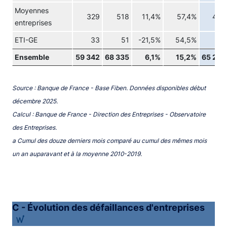
Moyennes
329
518
11,4%
57,4%
464
entreprises
ETI-GE
33
51
-21,5%
54,5%
63
Ensemble
59 342
68 335
6,1%
15,2%
65 259
Source : Banque de France - Base Fiben. Données disponibles début
décembre 2025.
Calcul : Banque de France - Direction des Entreprises - Observatoire
des Entreprises.
a Cumul des douze derniers mois comparé au cumul des mêmes mois
un an auparavant et à la moyenne 2010-2019.
C - Évolution des défaillances d'entreprises