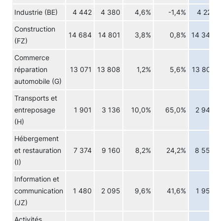
Industrie (BE)
4 442
4 380
4,6%
-1,4%
4 221
Construction
14 684
14 801
3,8%
0,8%
14 349
(FZ)
Commerce
réparation
13 071
13 808
1,2%
5,6%
13 807
automobile (G)
Transports et
entreposage
1 901
3 136
10,0%
65,0%
2 943
(H)
Hébergement
et restauration
7 374
9 160
8,2%
24,2%
8 559
(I)
Information et
communication
1 480
2 095
9,6%
41,6%
1 953
(JZ)
Activités