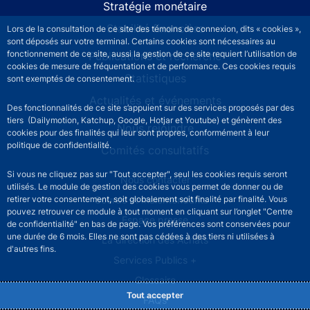
Stratégie monétaire
Stabilité financière
Lors de la consultation de ce site des témoins de connexion, dits « cookies »,
sont déposés sur votre terminal. Certains cookies sont nécessaires au
fonctionnement de ce site, aussi la gestion de ce site requiert l’utilisation de
Publications et recherche
cookies de mesure de fréquentation et de performance. Ces cookies requis
Statistiques
sont exemptés de consentement.
Actualités et événements
Des fonctionnalités de ce site s’appuient sur des services proposés par des
tiers (Dailymotion, Katchup, Google, Hotjar et Youtube) et génèrent des
Nous rejoindre
cookies pour des finalités qui leur sont propres, conformément à leur
politique de confidentialité.
Comités consultatifs
Si vous ne cliquez pas sur "Tout accepter", seul les cookies requis seront
Footer secondary menu
Nous contacter
utilisés. Le module de gestion des cookies vous permet de donner ou de
Sourds et malentendants
retirer votre consentement, soit globalement soit finalité par finalité. Vous
pouvez retrouver ce module à tout moment en cliquant sur l’onglet "Centre
Espace presse
de confidentialité" en bas de page. Vos préférences sont conservées pour
une durée de 6 mois. Elles ne sont pas cédées à des tiers ni utilisées à
La direction des Achats
d'autres fins.
Services Publics +
Glossaire
Tout accepter
FAQs