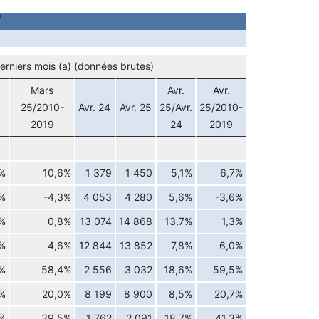
erniers mois (a) (données brutes)
Mars
Avr.
Avr.
25/2010-
Avr. 24
Avr. 25
25/Avr.
25/2010-
2019
24
2019
%
10,6%
1 379
1 450
5,1%
6,7%
%
-4,3%
4 053
4 280
5,6%
-3,6%
%
0,8%
13 074
14 868
13,7%
1,3%
%
4,6%
12 844
13 852
7,8%
6,0%
%
58,4%
2 556
3 032
18,6%
59,5%
1%
20,0%
8 199
8 900
8,5%
20,7%
9%
39,5%
1 762
2 091
18,7%
41,3%