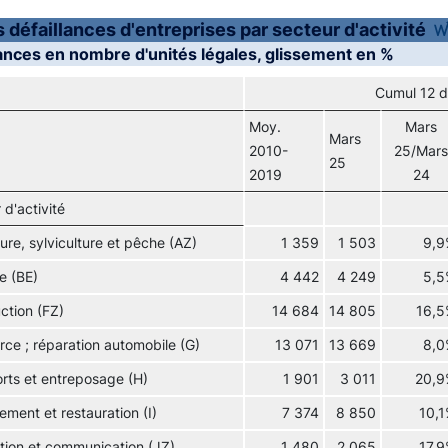
s défaillances d'entreprises par secteur d'activité
lances en nombre d'unités légales, glissement en %
Cumul 12 d
Moy.
Mars
Mars
2010-
25/Mars
25
2019
24
 d'activité
ture, sylviculture et pêche (AZ)
1 359
1 503
9,9
ie (BE)
4 442
4 249
5,5
ction (FZ)
14 684
14 805
16,5
e ; réparation automobile (G)
13 071
13 669
8,0
rts et entreposage (H)
1 901
3 011
20,9
ment et restauration (I)
7 374
8 850
10,
tion et communication (JZ)
1 480
2 065
17,