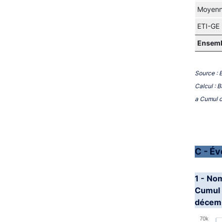
Moyenn
ETI-GE
Ensem
Source : 
Calcul : 
a Cumul d
C - Év
1 - No
Cumul 
décemb
Chart
70k