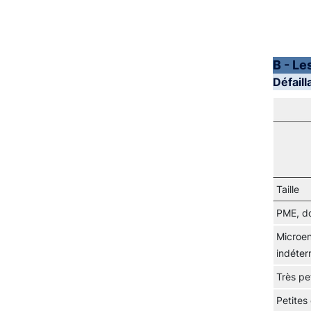
B - Le
Défail
Taille
PME, d
Microent
indéter
Très pe
Petites