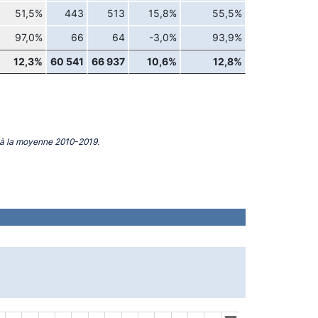
51,5%
443
513
15,8%
55,5%
97,0%
66
64
-3,0%
93,9%
12,3%
60 541
66 937
10,6%
12,8%
 à la moyenne 2010-2019.