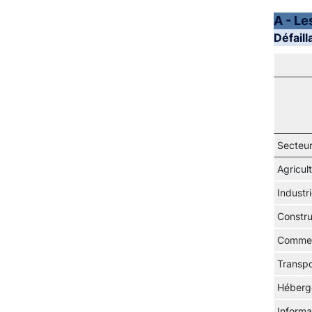
A - Le
Défail
Secteur
Agricul
Industr
Constru
Commerc
Transpo
Héberge
Informa