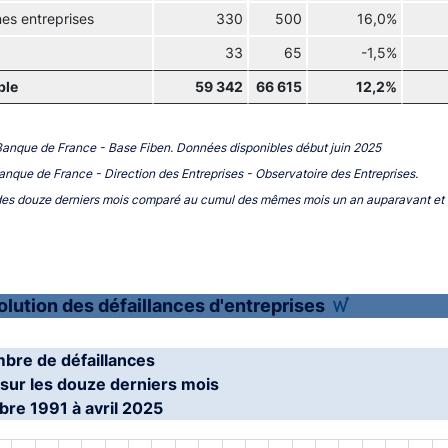
es entreprises
330
500
16,0%
33
65
-1,5%
ble
59 342
66 615
12,2%
Banque de France - Base Fiben. Données disponibles début juin 2025
Banque de France - Direction des Entreprises - Observatoire des Entreprises.
es douze derniers mois comparé au cumul des mêmes mois un an auparavant et
olution des défaillances d'entreprises
mbre de défaillances
sur les douze derniers mois
re 1991 à avril 2025