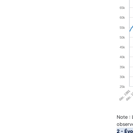
Line ch
65k
View a
60k
The cha
55k
The cha
50k
45k
40k
35k
30k
25k
déc. 1991
déc. 
End of 
Note :
observ
2 - Év