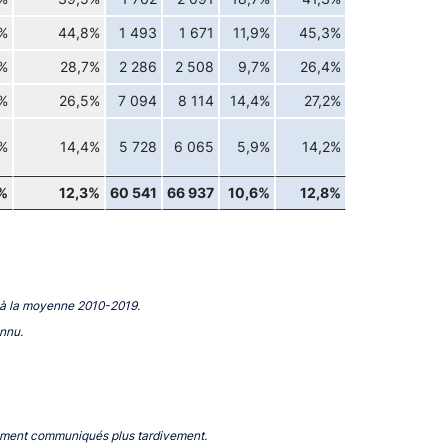
%
44,8%
1 493
1 671
11,9%
45,3%
%
28,7%
2 286
2 508
9,7%
26,4%
7%
26,5%
7 094
8 114
14,4%
27,2%
7%
14,4%
5 728
6 065
5,9%
14,2%
%
12,3%
60 541
66 937
10,6%
12,8%
 à la moyenne 2010-2019.
onnu.
gement communiqués plus tardivement.