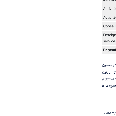
Activit
Activit
Conseil
Enseign
service
Ensemb
Source : 
Calcul : 
a Cumul d
b La lign
1 Pour ra