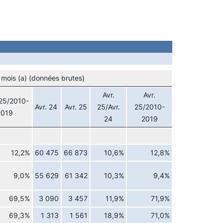
 mois (a) (données brutes)
Avr.
Avr.
25/2010-
Avr. 24
Avr. 25
25/Avr.
25/2010-
2019
24
2019
12,2%
60 475
66 873
10,6%
12,8%
9,0%
55 629
61 342
10,3%
9,4%
69,5%
3 090
3 457
11,9%
71,9%
69,3%
1 313
1 561
18,9%
71,0%