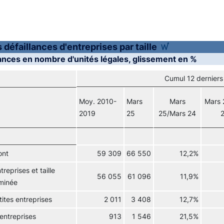
s défaillances d'entreprises par taille
lances en nombre d'unités légales, glissement en %
Cumul 12 derniers
Moy. 2010-
Mars
Mars
Mars 
2019
25
25/Mars 24
ont
59 309
66 550
12,2%
reprises et taille
56 055
61 096
11,9%
minée
tites entreprises
2 011
3 408
12,7%
 entreprises
913
1 546
21,5%