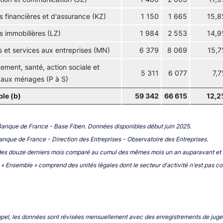
és financières et d'assurance (KZ)
1 150
1 665
15,8
és immobilières (LZ)
1 984
2 553
14,9
s et services aux entreprises (MN)
6 379
8 069
15,
ement, santé, action sociale et
5 311
6 077
7,
 aux ménages (P à S)
le (b)
59 342
66 615
12,2
Banque de France - Base Fiben. Données disponibles début juin 2025.
Banque de France - Direction des Entreprises - Observatoire des Entreprises.
es douze derniers mois comparé au cumul des mêmes mois un an auparavant et
e « Ensemble » comprend des unités légales dont le secteur d'activité n'est pas c
ppel, les données sont révisées mensuellement avec des enregistrements de ju