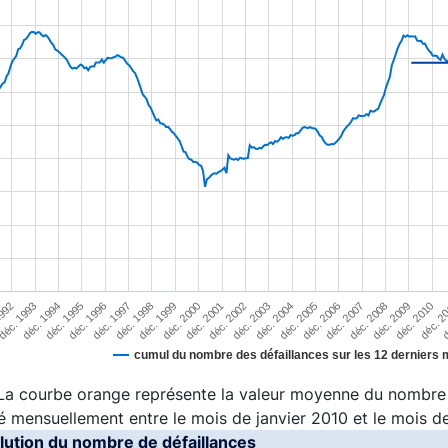
art with 2 lines.
s data table, Chart
rt has 1 X axis displaying XAxis.
rt has 1 Y axis displaying YAxis. Range: 25000 to 70000.
1992
déc. 1993
déc. 1994
déc. 1995
déc. 1996
déc. 1997
déc. 1998
déc. 1999
déc. 2000
déc. 2001
déc. 2002
déc. 2003
déc. 2004
déc. 2005
déc. 2006
déc. 2007
déc. 2008
déc. 2009
déc. 2010
déc. 2
d
cumul du nombre des défaillances sur les 12 derniers 
interactive chart.
 La courbe orange représente la valeur moyenne du nombre
é mensuellement entre le mois de janvier 2010 et le mois 
olution du nombre de défaillances