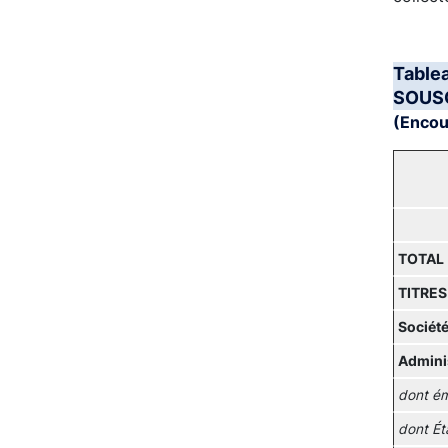
Table
SOUS
(Encour
TOTAL
TITRES
Société
Adminis
dont ém
dont Ét