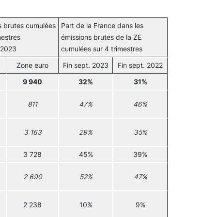
s brutes cumulées
Part de la France dans les
mestres
émissions brutes de la ZE
. 2023
cumulées sur 4 trimestres
Zone euro
Fin sept. 2023
Fin sept. 2022
9 940
32%
31%
811
47%
46%
3 163
29%
35%
3 728
45%
39%
2 690
52%
47%
2 238
10%
9%