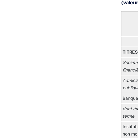
(valeur
TITRES
Société
financi
Adminis
publiqu
Banque
dont ém
terme
Institut
non mon