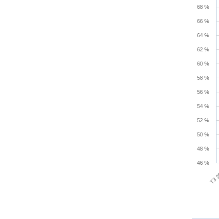
68 %
View a
The cha
66 %
The cha
64 %
62 %
60 %
58 %
56 %
54 %
52 %
50 %
48 %
46 %
T3 