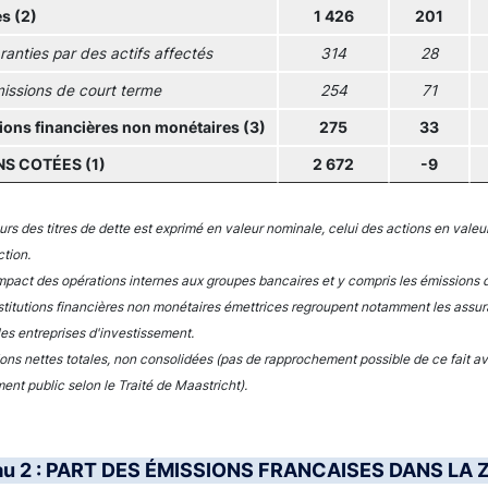
s (2)
1 426
201
ranties par des actifs affectés
314
28
issions de court terme
254
71
tions financières non monétaires (3)
275
33
S COTÉES (1)
2 672
-9
ours des titres de dette est exprimé en valeur nominale, celui des actions en vale
ction.
impact des opérations internes aux groupes bancaires et y compris les émissions 
nstitutions financières non monétaires émettrices regroupent notamment les assur
les entreprises d'investissement.
ions nettes totales, non consolidées (pas de rapprochement possible de ce fait av
ent public selon le Traité de Maastricht).
au 2 : PART DES ÉMISSIONS FRANCAISES DANS LA