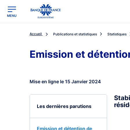
egion
Banque de France - Menu Principal
MENU
Accueil
Publications et statistiques
Statistiques
Emission et détentio
Mise en ligne le 15 Janvier 2024
Stabi
rési
Les dernières parutions
Emission et détention de