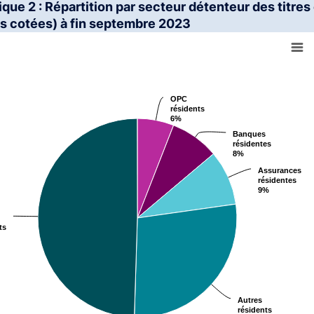
interactive chart.
que 2 : Répartition par secteur détenteur des titres 
s cotées) à fin septembre 2023
rt with 5 slices.
s data table, Chart
OPC
OPC
résidents
résidents
6%
6%
Banques
Banques
résidentes
résidentes
8%
8%
Assurances
Assurances
résidentes
résidentes
9%
9%
ts
ts
Autres
Autres
résidents
résidents