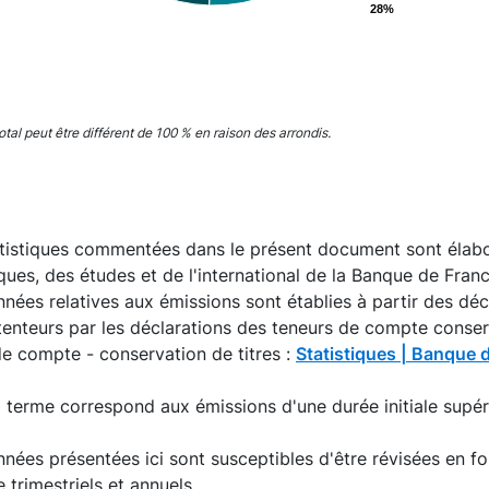
28%
28%
interactive chart.
total peut être différent de 100 % en raison des arrondis.
atistiques commentées dans le présent document sont élabo
iques, des études et de l'international de la Banque de Fran
nées relatives aux émissions sont établies à partir des décl
enteurs par les déclarations des teneurs de compte conserva
e compte - conservation de titres :
Statistiques | Banque 
 terme correspond aux émissions d'une durée initiale supér
nées présentées ici sont susceptibles d'être révisées en 
e trimestriels et annuels.