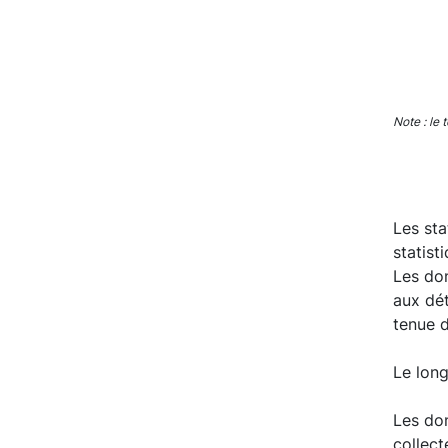
End of 
Note : le 
Les st
statist
Les don
aux dét
tenue d
Le long
Les don
collect