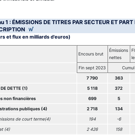
au 1 : ÉMISSIONS DE TITRES PAR SECTEUR ET PAR
CRIPTION
s et flux en milliards d'euros)
Émissions
F
Encours brut
nettes
l
Fin sept 2023
Cumul 
7 790
363
 DE DETTE (1)
5 118
372
s non financières
699
5
trations publiques (4)
2 718
134
issions de court terme(4)
194
-6
at (4)
2 426
158