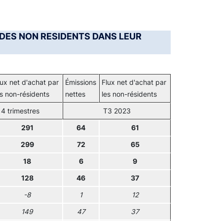
T DES NON RESIDENTS DANS LEUR
lux net d'achat par
Émissions
Flux net d'achat par
es non-résidents
nettes
les non-résidents
4 trimestres
T3 2023
291
64
61
299
72
65
18
6
9
128
46
37
-8
1
12
149
47
37