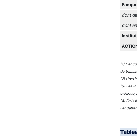
Banque
dont ga
dont ém
Institu
ACTION
(1) L'enc
de transa
(2) Hors 
(3) Les i
créance, 
(4) Émiss
l'endettem
Table