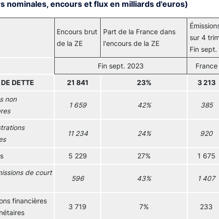
s nominales, encours et flux en milliards d'euros)
Émission
Encours brut
Part de la France dans
sur 4 tri
de la ZE
l'encours de la ZE
Fin sept
Fin sept. 2023
France
 DE DETTE
21 841
23%
3 213
s non
1 659
42%
385
ères
trations
11 234
24%
920
es
s
5 229
27%
1 675
issions de court
596
43%
1 407
ions financières
3 719
7%
233
étaires