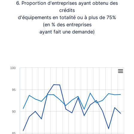
6. Proportion d'entreprises ayant obtenu des
crédits
d'équipements en totalité ou à plus de 75%
(en % des entreprises
ayant fait une demande)
Chart
100
Line chart with 2 lines.
View as data table, Chart
95
The chart has 1 X axis displaying XAxis.
The chart has 1 Y axis displaying YAxis. Range: 80 to 10
90
85