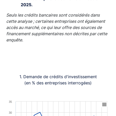
2025.
Seuls les crédits bancaires sont considérés dans
cette analyse ; certaines entreprises ont également
accès au marché, ce qui leur offre des sources de
financement supplémentaires non décrites par cette
enquête.
1. Demande de crédits d'investissement
(en % des entreprises interrogées)
Chart
35
Line chart with 2 lines.
30