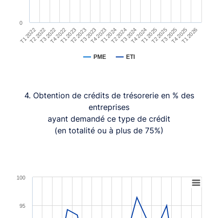
0
T3 2023
T2 2023
T1 2023
T4 2022
T3 2022
T2 2022
T1 2022
T1 2026
T4 2025
T3 2025
T2 2025
T1 2025
T4 2024
T3 2024
T2 2024
T1 2024
T4 2023
PME
ETI
End of interactive chart.
4. Obtention de crédits de trésorerie en % des
entreprises
ayant demandé ce type de crédit
(en totalité ou à plus de 75%)
Chart
100
Line chart with 2 lines.
95
View as data table, Chart