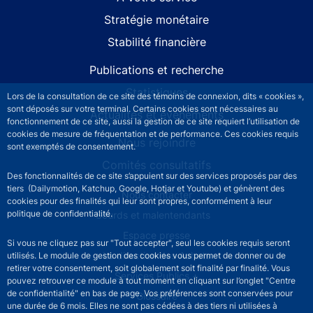
Stratégie monétaire
Stabilité financière
Publications et recherche
Statistiques
Lors de la consultation de ce site des témoins de connexion, dits « cookies »,
sont déposés sur votre terminal. Certains cookies sont nécessaires au
Actualités et événements
fonctionnement de ce site, aussi la gestion de ce site requiert l’utilisation de
cookies de mesure de fréquentation et de performance. Ces cookies requis
Nous rejoindre
sont exemptés de consentement.
Comités consultatifs
Des fonctionnalités de ce site s’appuient sur des services proposés par des
tiers (Dailymotion, Katchup, Google, Hotjar et Youtube) et génèrent des
Footer secondary menu
Nous contacter
cookies pour des finalités qui leur sont propres, conformément à leur
politique de confidentialité.
Sourds et malentendants
Espace presse
Si vous ne cliquez pas sur "Tout accepter", seul les cookies requis seront
La direction des Achats
utilisés. Le module de gestion des cookies vous permet de donner ou de
retirer votre consentement, soit globalement soit finalité par finalité. Vous
Services Publics +
pouvez retrouver ce module à tout moment en cliquant sur l’onglet "Centre
de confidentialité" en bas de page. Vos préférences sont conservées pour
Glossaire
une durée de 6 mois. Elles ne sont pas cédées à des tiers ni utilisées à