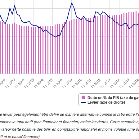
tion chart with 2 data series.
s data table, Chart
rt has 1 X axis displaying XAxis.
rt has 2 Y axes displaying YAxis and YAxis2.
T1 2011
T1 2014
T1 2003
T1 2006
T1 2009
T1 2012
T1 2015
T1 2004
T1 2007
T1 2010
T1 2013
2002
T1 201
T1 2005
T1 2008
Dette en % du PIB (axe de g
Levier (axe de droite)
interactive chart.
de levier peut également être défini de manière alternative comme le ratio entre l
comme le total actif (non financier et financier) moins les dettes. Cette seconde
 valeur nette positive des SNF en comptabilité nationale) et moins volatile (une p
if et le passif financier).