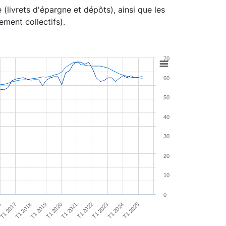
livrets d'épargne et dépôts), ainsi que les
ment collectifs).
70
60
50
40
30
20
10
0
T1 2018
T1 2025
T1 2019
T1 2020
T1 2021
T1 2022
6
T1 2023
T1 2017
T1 2024