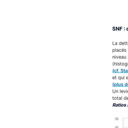
End of 
SNF : 
La dett
placés 
niveau 
(histog
(cf. St
et qui
(plus d
Un levi
total d
Ratios
Chart
90
80