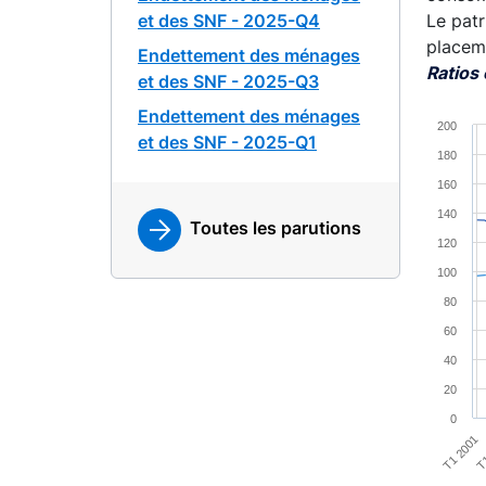
et des SNF - 2025-Q4
Le patr
placeme
Endettement des ménages
Ratios
et des SNF - 2025-Q3
Chart
Endettement des ménages
200
et des SNF - 2025-Q1
180
Line ch
160
View a
140
The cha
Toutes les parutions
120
The cha
100
80
60
40
20
0
T1 2001
T1