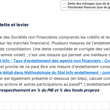
Dette des ménages (axe de dr
Patrimoine financier (axe de 
interactive chart.
dette et levier
e des Sociétés non Financières comprends les crédits et les
sur les marchés financiers). Plusieurs mesures de l'endette
de consolidation. Une dette consolidée et corrigée des var
ramme violet) ; c'est une mesure qui permet une meilleure 
at Info - Taux d'endettement des agents non financiers - C
 est proche de ce peut être une mesure d'endettement cons
e détail dans Méthodologie du Stat Info endettement - com
er est également présenté ci-dessous (en bleu), calculé co
es actions et autres participations au passif*. L'endetteme
 respectivement en % du PIB et % des fonds propres