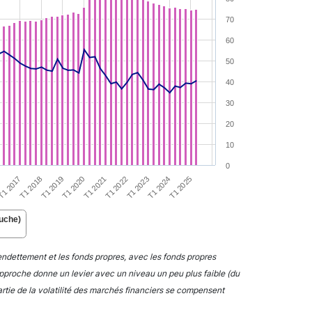
70
60
50
40
30
20
10
0
T1 2025
T1 2017
T1 2020
T1 2023
T1 2018
T1 2021
T1 2024
6
T1 2019
T1 2022
auche)
'endettement et les fonds propres, avec les fonds propres
 approche donne un levier avec un niveau un peu plus faible (du
artie de la volatilité des marchés financiers se compensent