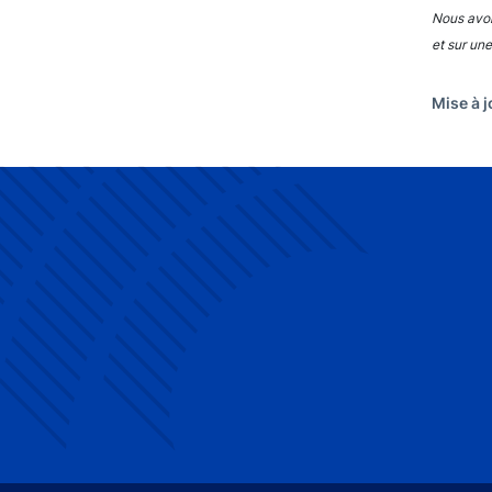
Nous avon
et sur une
Mise à j