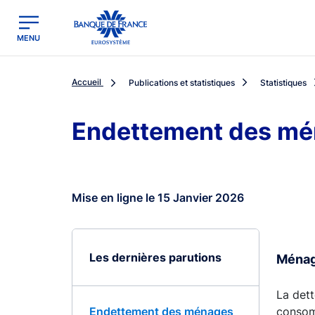
egion
Banque de France - Menu Principal
MENU
Accueil
Publications et statistiques
Statistiques
Endettement des mé
Mise en ligne le 15 Janvier 2026
Les dernières parutions
Ménage
La dett
Endettement des ménages
consom