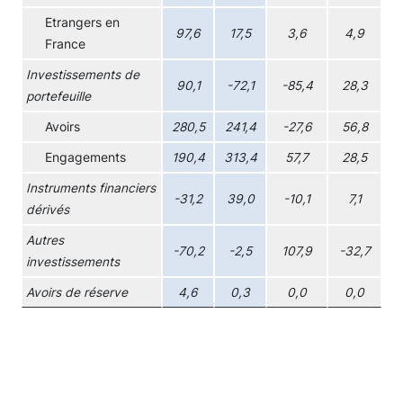
Etrangers en
97,6
17,5
3,6
4,9
France
Investissements de
90,1
-72,1
-85,4
28,3
portefeuille
Avoirs
280,5
241,4
-27,6
56,8
Engagements
190,4
313,4
57,7
28,5
Instruments financiers
-31,2
39,0
-10,1
7,1
dérivés
Autres
-70,2
-2,5
107,9
-32,7
investissements
Avoirs de réserve
4,6
0,3
0,0
0,0
Chart