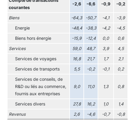
Compte de transactions
-2,6
-6,6
-0,9
-0,2
courantes
Biens
-64,3
-50,7
-4,1
-3,9
Energie
-48,4
-38,3
-4,2
-4,5
Biens hors énergie
-15,9
-12,4
0,0
0,6
Services
59,0
48,7
3,9
4,5
Services de voyages
16,8
21,7
1,7
2,1
Services de transports
5,5
-0,2
-0,1
0,2
Services de conseils, de
R&D ou liés au commerce,
9,0
11,0
1,3
0,8
fournis aux entreprises
Services divers
27,8
16,2
1,0
1,4
Revenus
2,6
-4,6
-0,7
-0,8