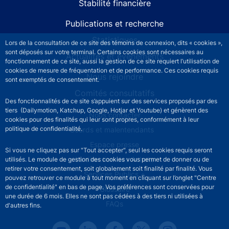
Stabilité financière
Publications et recherche
Statistiques
Lors de la consultation de ce site des témoins de connexion, dits « cookies »,
sont déposés sur votre terminal. Certains cookies sont nécessaires au
Actualités et événements
fonctionnement de ce site, aussi la gestion de ce site requiert l’utilisation de
cookies de mesure de fréquentation et de performance. Ces cookies requis
Nous rejoindre
sont exemptés de consentement.
Comités consultatifs
Des fonctionnalités de ce site s’appuient sur des services proposés par des
tiers (Dailymotion, Katchup, Google, Hotjar et Youtube) et génèrent des
Footer secondary menu
Nous contacter
cookies pour des finalités qui leur sont propres, conformément à leur
politique de confidentialité.
Sourds et malentendants
Espace presse
Si vous ne cliquez pas sur "Tout accepter", seul les cookies requis seront
La direction des Achats
utilisés. Le module de gestion des cookies vous permet de donner ou de
retirer votre consentement, soit globalement soit finalité par finalité. Vous
Services Publics +
pouvez retrouver ce module à tout moment en cliquant sur l’onglet "Centre
de confidentialité" en bas de page. Vos préférences sont conservées pour
Glossaire
une durée de 6 mois. Elles ne sont pas cédées à des tiers ni utilisées à
FAQs
d'autres fins.