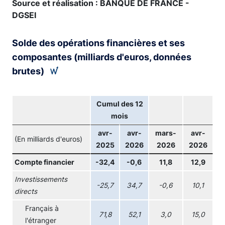
Source et réalisation : BANQUE DE FRANCE -
DGSEI
Solde des opérations financières et ses
composantes (milliards d'euros, données
brutes)
Cumul des 12
mois
avr-
avr-
mars-
avr-
(En milliards d'euros)
2025
2026
2026
2026
Compte financier
-32,4
-0,6
11,8
12,9
Investissements
-25,7
34,7
-0,6
10,1
directs
Français à
71,8
52,1
3,0
15,0
l'étranger