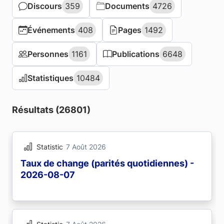
Discours
Discours
359
359
Documents
Documents
4726
4726
Événements
Événements
408
408
Pages
Pages
1492
1492
Personnes
Personnes
1161
1161
Publications
Publications
6648
6648
Statistiques
Statistiques
10484
10484
Résultats (26801)
Statistic
7 Août 2026
Taux de change (parités quotidiennes) -
2026-08-07