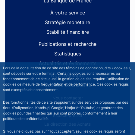
La Banque de France
À votre service
Stratégie monétaire
Stabilité financière
Publications et recherche
Statistiques
Actualités et événements
Lors de la consultation de ce site des témoins de connexion, dits « cookies »,
sont déposés sur votre terminal. Certains cookies sont nécessaires au
Nous rejoindre
fonctionnement de ce site, aussi la gestion de ce site requiert l’utilisation de
Comités consultatifs
cookies de mesure de fréquentation et de performance. Ces cookies requis
sont exemptés de consentement.
Footer secondary menu
Nous contacter
Des fonctionnalités de ce site s’appuient sur des services proposés par des
Sourds et malentendants
tiers (Dailymotion, Katchup, Google, Hotjar et Youtube) et génèrent des
cookies pour des finalités qui leur sont propres, conformément à leur
Espace presse
politique de confidentialité.
La direction des Achats
Si vous ne cliquez pas sur "Tout accepter", seul les cookies requis seront
Services Publics +