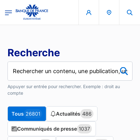
Aller au contenu principal
region
Banque de France - Menu Principal
Recherche
Appuyer sur entrée pour rechercher. Exemple : droit au
compte
Tous
Tous
26801
26801
Actualités
Actualités
486
486
Communiqués de presse
Communiqués de presse
1037
1037