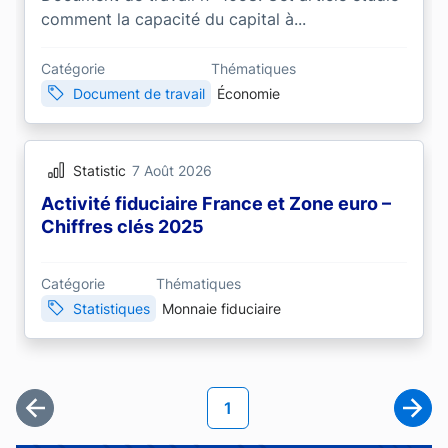
comment la capacité du capital à...
Catégorie
Thématiques
Document de travail
Économie
Statistic
7 Août 2026
Activité fiduciaire France et Zone euro –
Chiffres clés 2025
Catégorie
Thématiques
Statistiques
Monnaie fiduciaire
Pagination
Page courante
1
Première page
Page