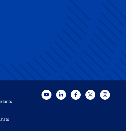
menu
ndants
chats