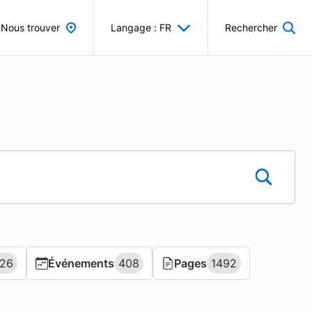
Nous trouver
Langage : FR
Rechercher
26
26
Événements
Événements
408
408
Pages
Pages
1492
1492