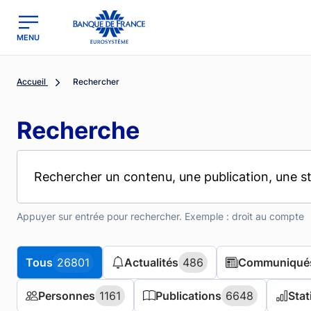
MENU
region
Banque de France - Menu Principal
Accueil
Rechercher
Recherche
Appuyer sur entrée pour rechercher. Exemple : droit au compte
Tous
Tous
26801
26801
Actualités
Actualités
486
486
Communiqués
Communiqués
Personnes
Personnes
1161
1161
Publications
Publications
6648
6648
Stat
Stat