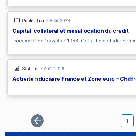
Publication
7 Août 2026
Capital, collatéral et mésallocation du crédit
Document de travail n° 1058. Cet article étudie comme
Statistic
7 Août 2026
Activité fiduciaire France et Zone euro – Chiff
Pagination
Page
1
Première page