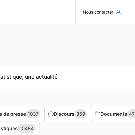
Aller au contenu principal
Nous contacter
 de presse
 de presse
1037
1037
Discours
Discours
359
359
Documents
Documents
47
47
istiques
istiques
10484
10484