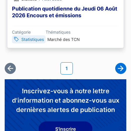
Publication quotidienne du Jeudi 06 Août
2026 Encours et émissions
Catégorie
Thématiques
Statistiques
Marché des TCN
Pagination
Page courante
1
Première page
Page
Inscrivez-vous à notre lettre
d'information et abonnez-vous aux
dernières alertes de publication
S'inscrire