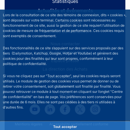
Statistiques
Actualités et événements
Lors de la consultation de ce site des témoins de connexion, dits « cookies »,
sont déposés sur votre terminal. Certains cookies sont nécessaires au
Nous rejoindre
fonctionnement de ce site, aussi la gestion de ce site requiert l’utilisation de
Comités consultatifs
cookies de mesure de fréquentation et de performance. Ces cookies requis
sont exemptés de consentement.
Footer secondary menu
Nous contacter
Des fonctionnalités de ce site s’appuient sur des services proposés par des
Sourds et malentendants
tiers (Dailymotion, Katchup, Google, Hotjar et Youtube) et génèrent des
cookies pour des finalités qui leur sont propres, conformément à leur
Espace presse
politique de confidentialité.
La direction des Achats
Si vous ne cliquez pas sur "Tout accepter", seul les cookies requis seront
Services Publics +
utilisés. Le module de gestion des cookies vous permet de donner ou de
Glossaire
retirer votre consentement, soit globalement soit finalité par finalité. Vous
pouvez retrouver ce module à tout moment en cliquant sur l’onglet "Centre
FAQs
de confidentialité" en bas de page. Vos préférences sont conservées pour
une durée de 6 mois. Elles ne sont pas cédées à des tiers ni utilisées à
d'autres fins.
Footer legal notice menu
Mentions légales
Accessibilité partiellement conforme
Tout accepter