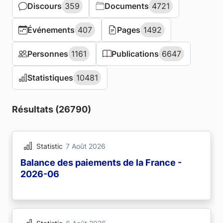
Discours
Discours
359
359
Documents
Documents
4721
4721
Événements
Événements
407
407
Pages
Pages
1492
1492
Personnes
Personnes
1161
1161
Publications
Publications
6647
6647
Statistiques
Statistiques
10481
10481
Résultats (26790)
Statistic
7 Août 2026
Balance des paiements de la France -
2026-06