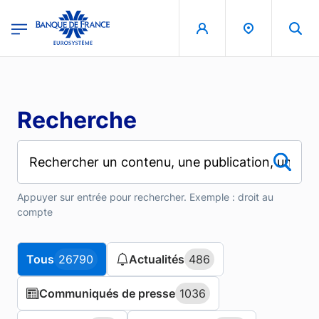
Aller au contenu principal
region
Banque de France - Menu Principal
Recherche
Appuyer sur entrée pour rechercher. Exemple : droit au
compte
Tous
Tous
26790
26790
Actualités
Actualités
486
486
Communiqués de presse
Communiqués de presse
1036
1036