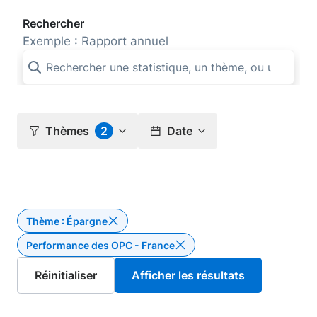
Rechercher
Exemple : Rapport annuel
Thèmes
2
Date
Thème : Épargne
Supprimer le filtre Thème : Épargne
Performance des OPC - France
Supprimer le