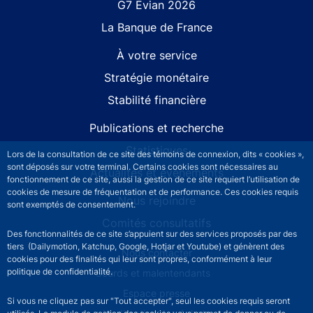
G7 Évian 2026
La Banque de France
À votre service
Stratégie monétaire
Stabilité financière
Publications et recherche
Statistiques
Lors de la consultation de ce site des témoins de connexion, dits « cookies »,
sont déposés sur votre terminal. Certains cookies sont nécessaires au
Actualités et événements
fonctionnement de ce site, aussi la gestion de ce site requiert l’utilisation de
cookies de mesure de fréquentation et de performance. Ces cookies requis
Nous rejoindre
sont exemptés de consentement.
Comités consultatifs
Des fonctionnalités de ce site s’appuient sur des services proposés par des
tiers (Dailymotion, Katchup, Google, Hotjar et Youtube) et génèrent des
Footer secondary menu
Nous contacter
cookies pour des finalités qui leur sont propres, conformément à leur
politique de confidentialité.
Sourds et malentendants
Espace presse
Si vous ne cliquez pas sur "Tout accepter", seul les cookies requis seront