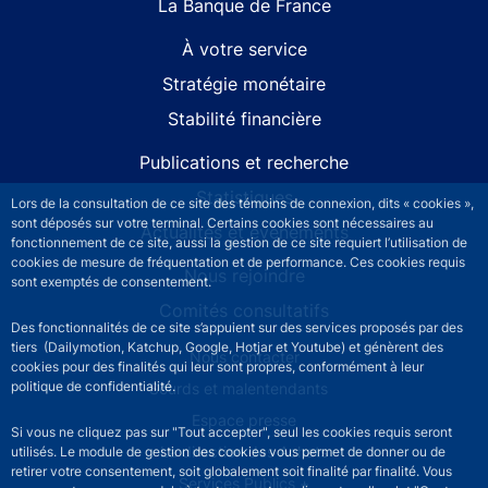
La Banque de France
À votre service
Stratégie monétaire
Stabilité financière
Publications et recherche
Statistiques
Lors de la consultation de ce site des témoins de connexion, dits « cookies »,
sont déposés sur votre terminal. Certains cookies sont nécessaires au
Actualités et événements
fonctionnement de ce site, aussi la gestion de ce site requiert l’utilisation de
cookies de mesure de fréquentation et de performance. Ces cookies requis
Nous rejoindre
sont exemptés de consentement.
Comités consultatifs
Des fonctionnalités de ce site s’appuient sur des services proposés par des
tiers (Dailymotion, Katchup, Google, Hotjar et Youtube) et génèrent des
Footer secondary menu
Nous contacter
cookies pour des finalités qui leur sont propres, conformément à leur
politique de confidentialité.
Sourds et malentendants
Espace presse
Si vous ne cliquez pas sur "Tout accepter", seul les cookies requis seront
La direction des Achats
utilisés. Le module de gestion des cookies vous permet de donner ou de
retirer votre consentement, soit globalement soit finalité par finalité. Vous
Services Publics +