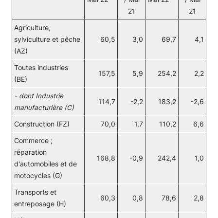
21
21
Agriculture,
sylviculture et pêche
60,5
3,0
69,7
4,1
(AZ)
Toutes industries
157,5
5,9
254,2
2,2
(BE)
- dont Industrie
114,7
-2,2
183,2
-2,6
manufacturière (C)
Construction (FZ)
70,0
1,7
110,2
6,6
Commerce ;
réparation
168,8
-0,9
242,4
1,0
d'automobiles et de
motocycles (G)
Transports et
60,3
0,8
78,6
2,8
entreposage (H)