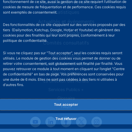
fonctionnement de ce site, aussi la gestion de ce site requiert l’utilisation de
Publications et recherche
cookies de mesure de fréquentation et de performance. Ces cookies requis
Statistiques
sont exemptés de consentement.
Actualités et événements
Des fonctionnalités de ce site s’appuient sur des services proposés par des
tiers (Dailymotion, Katchup, Google, Hotjar et Youtube) et génèrent des
Nous rejoindre
cookies pour des finalités qui leur sont propres, conformément à leur
politique de confidentialité.
Comités consultatifs
Si vous ne cliquez pas sur "Tout accepter", seul les cookies requis seront
Footer secondary menu
Nous contacter
utilisés. Le module de gestion des cookies vous permet de donner ou de
Sourds et malentendants
retirer votre consentement, soit globalement soit finalité par finalité. Vous
pouvez retrouver ce module à tout moment en cliquant sur l’onglet "Centre
Espace presse
de confidentialité" en bas de page. Vos préférences sont conservées pour
une durée de 6 mois. Elles ne sont pas cédées à des tiers ni utilisées à
La direction des Achats
d'autres fins.
Services Publics +
Glossaire
Tout accepter
FAQs
Tout refuser