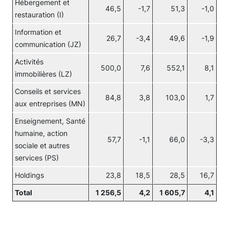
Hébergement et
46,5
-1,7
51,3
-1,0
restauration (I)
Information et
26,7
-3,4
49,6
-1,9
communication (JZ)
Activités
500,0
7,6
552,1
8,1
immobilières (LZ)
Conseils et services
84,8
3,8
103,0
1,7
aux entreprises (MN)
Enseignement, Santé
humaine, action
57,7
-1,1
66,0
-3,3
sociale et autres
services (PS)
Holdings
23,8
18,5
28,5
16,7
Total
1 256,5
4,2
1 605,7
4,1