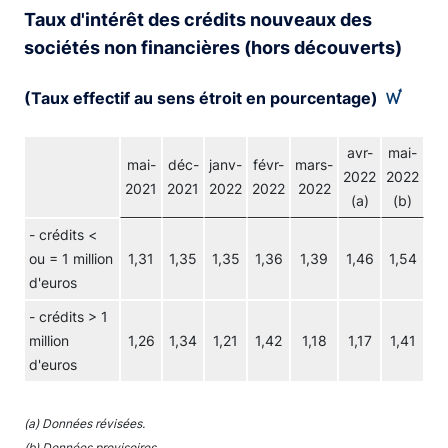
Taux d'intérêt des crédits nouveaux des
sociétés non financières (hors découverts)
(Taux effectif au sens étroit en pourcentage)
avr-
mai-
mai-
déc-
janv-
févr-
mars-
2022
2022
2021
2021
2022
2022
2022
(a)
(b)
- crédits <
ou = 1 million
1,31
1,35
1,35
1,36
1,39
1,46
1,54
d'euros
- crédits > 1
million
1,26
1,34
1,21
1,42
1,18
1,17
1,41
d'euros
(a) Données révisées.
(b) Données provisoires.