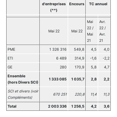
d'entreprises
Encours
TC annuel
(**)
Mai
Avr.
22 /
22 /
Mai 22
Mai 22
Mai
Avr.
21
21
PME
1 326 316
549,8
4,5
4,0
ETI
6 489
314,9
-1,6
-2,2
GE
280
170,9
5,8
4,7
Ensemble
1 333 085
1 035,7
2,8
2,2
(hors Divers SCI)
SCI et divers (voir
670 251
220,8
11,4
11,3
Compléments)
Total
2 003 336
1 256,5
4,2
3,6