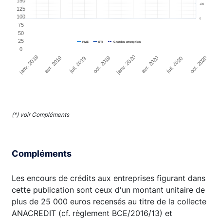
150
100
125
100
0
75
50
25
PME
ETI
Grandes entreprises
0
janv. 2019
janv. 2020
ja
avr. 2019
oct. 2019
avr. 2020
oct. 2020
juil. 2019
juil. 2020
End of interactive chart.
(*) voir Compléments
Compléments
Les encours de crédits aux entreprises figurant dans
cette publication sont ceux d'un montant unitaire de
plus de 25 000 euros recensés au titre de la collecte
ANACREDIT (cf. règlement BCE/2016/13) et