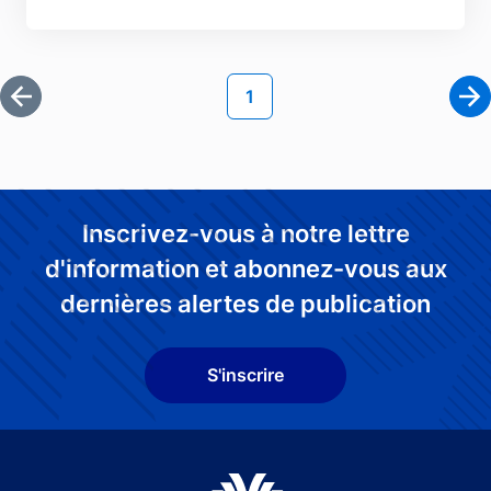
Pagination
Page courante
1
Première page
Pa
Inscrivez-vous à notre lettre
d'information et abonnez-vous aux
dernières alertes de publication
S'inscrire