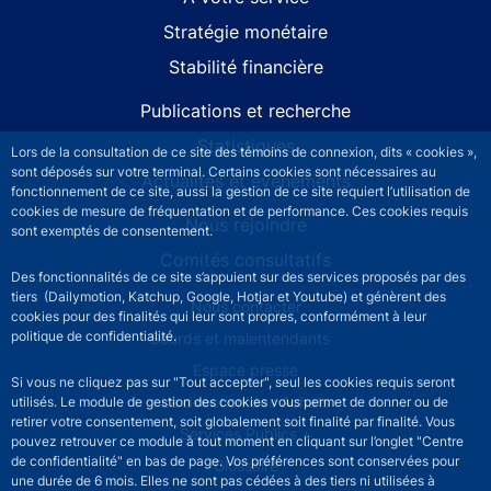
Stratégie monétaire
Stabilité financière
Publications et recherche
Statistiques
Lors de la consultation de ce site des témoins de connexion, dits « cookies »,
sont déposés sur votre terminal. Certains cookies sont nécessaires au
Actualités et événements
fonctionnement de ce site, aussi la gestion de ce site requiert l’utilisation de
cookies de mesure de fréquentation et de performance. Ces cookies requis
Nous rejoindre
sont exemptés de consentement.
Comités consultatifs
Des fonctionnalités de ce site s’appuient sur des services proposés par des
tiers (Dailymotion, Katchup, Google, Hotjar et Youtube) et génèrent des
Footer secondary menu
Nous contacter
cookies pour des finalités qui leur sont propres, conformément à leur
politique de confidentialité.
Sourds et malentendants
Espace presse
Si vous ne cliquez pas sur "Tout accepter", seul les cookies requis seront
La direction des Achats
utilisés. Le module de gestion des cookies vous permet de donner ou de
retirer votre consentement, soit globalement soit finalité par finalité. Vous
Services Publics +
pouvez retrouver ce module à tout moment en cliquant sur l’onglet "Centre
de confidentialité" en bas de page. Vos préférences sont conservées pour
Glossaire
une durée de 6 mois. Elles ne sont pas cédées à des tiers ni utilisées à