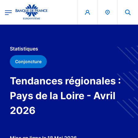
egion
Banque de France - Menu Principal
Aller au contenu principal
Statistiques
Conjoncture
Tendances régionales :
Pays de la Loire - Avril
2026