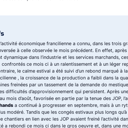
fs
’activité économique francilienne a connu, dans les trois g
nversée à celle observée le mois précédent. En effet, après
t dynamique dans l’industrie et les services marchands, ce
confrontés ce mois ci à un ralentissement et à un léger repl
ntraire, le calme estival a été suivi d’un rebond marqué à l
cilienne , la croissance de la production a faibli dans la qua
aines freinées par un tassement de la demande do mestique,
es difficultés d’approvisionnement qui persistent. Après u
au mois d’août, favorisée en partie par la tenue des JOP, l’a
chands
a continué à progresser en septembre, mais à un ry
lus modéré. Tandis que les congés estivaux plus longs qu’à
de chantiers en lien avec les JOP avaient freiné l’activité da
vité a rebondi ce mois ci dans le gros oeuvre et, dans une 