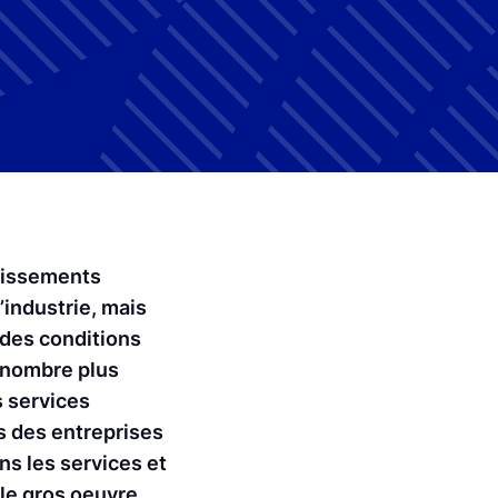
blissements
’industrie, mais
 des conditions
n nombre plus
s services
ns des entreprises
ns les services et
le gros oeuvre.