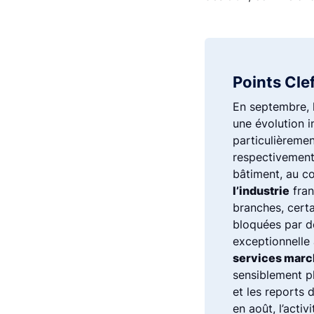
Points Cle
En septembre, l
une évolution i
particulièremen
respectivement 
bâtiment, au co
l’industrie
fran
branches, cert
bloquées par d
exceptionnelle 
services mar
sensiblement p
et les reports 
en août, l’acti