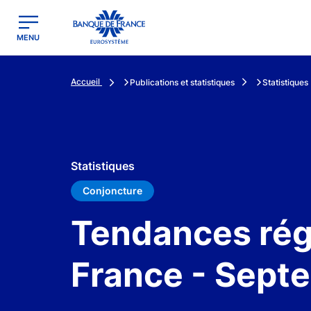
egion
Banque de France - Menu Principal
MENU
Accueil
Publications et statistiques
Statistiques
Statistiques
Conjoncture
Tendances régi
France - Sept