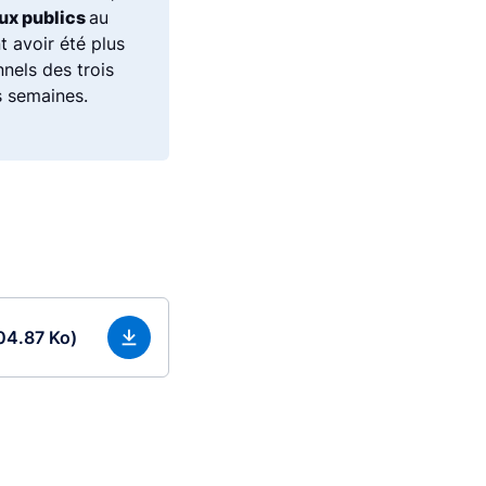
ux publics
au
 avoir été plus
nnels des trois
s semaines.
04.87 Ko)