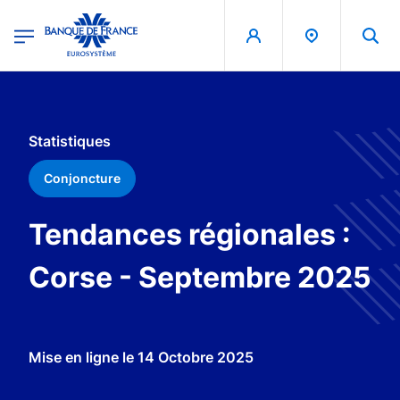
egion
Banque de France - Menu Principal
Aller au contenu principal
Statistiques
Conjoncture
Tendances régionales :
Corse - Septembre 2025
Mise en ligne le
14 Octobre 2025