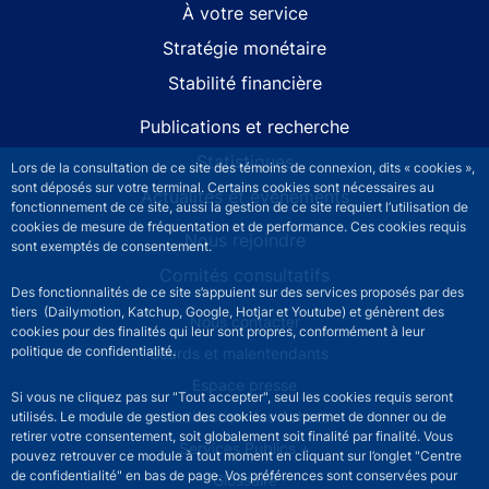
À votre service
Stratégie monétaire
Stabilité financière
Publications et recherche
Statistiques
Lors de la consultation de ce site des témoins de connexion, dits « cookies »,
sont déposés sur votre terminal. Certains cookies sont nécessaires au
Actualités et événements
fonctionnement de ce site, aussi la gestion de ce site requiert l’utilisation de
cookies de mesure de fréquentation et de performance. Ces cookies requis
Nous rejoindre
sont exemptés de consentement.
Comités consultatifs
Des fonctionnalités de ce site s’appuient sur des services proposés par des
tiers (Dailymotion, Katchup, Google, Hotjar et Youtube) et génèrent des
Footer secondary menu
Nous contacter
cookies pour des finalités qui leur sont propres, conformément à leur
politique de confidentialité.
Sourds et malentendants
Espace presse
Si vous ne cliquez pas sur "Tout accepter", seul les cookies requis seront
La direction des Achats
utilisés. Le module de gestion des cookies vous permet de donner ou de
retirer votre consentement, soit globalement soit finalité par finalité. Vous
Services Publics +
pouvez retrouver ce module à tout moment en cliquant sur l’onglet "Centre
de confidentialité" en bas de page. Vos préférences sont conservées pour
Glossaire