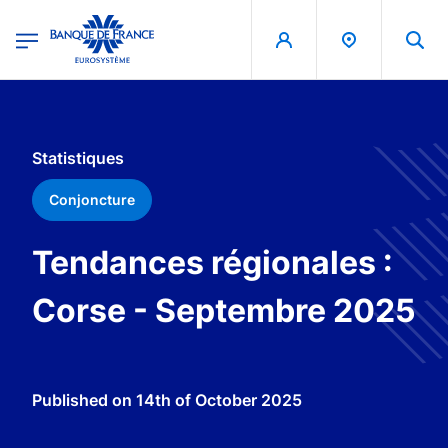
egion
Banque de France - Menu Principal
Skip to main content
Statistiques
Conjoncture
Tendances régionales :
Corse - Septembre 2025
Published on
14th of October 2025