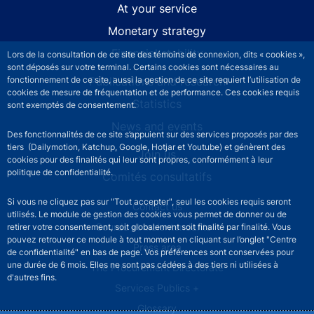
At your service
Monetary strategy
Financial stability
Lors de la consultation de ce site des témoins de connexion, dits « cookies »,
sont déposés sur votre terminal. Certains cookies sont nécessaires au
fonctionnement de ce site, aussi la gestion de ce site requiert l’utilisation de
Publications and research
cookies de mesure de fréquentation et de performance. Ces cookies requis
Statistics
sont exemptés de consentement.
News and events
Des fonctionnalités de ce site s’appuient sur des services proposés par des
tiers (Dailymotion, Katchup, Google, Hotjar et Youtube) et génèrent des
Join us
cookies pour des finalités qui leur sont propres, conformément à leur
politique de confidentialité.
Comités consultatifs
Si vous ne cliquez pas sur "Tout accepter", seul les cookies requis seront
Footer secondary menu
Contact us
utilisés. Le module de gestion des cookies vous permet de donner ou de
Sourds et malentendants
retirer votre consentement, soit globalement soit finalité par finalité. Vous
pouvez retrouver ce module à tout moment en cliquant sur l’onglet "Centre
Press area
de confidentialité" en bas de page. Vos préférences sont conservées pour
une durée de 6 mois. Elles ne sont pas cédées à des tiers ni utilisées à
The Procurement Directorate
d'autres fins.
Services Publics +
Glossary