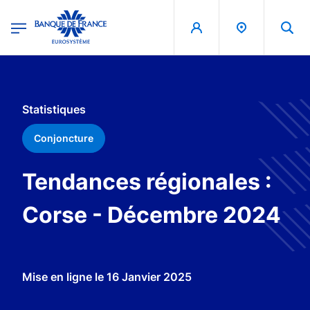
egion
Banque de France - Menu Principal
Aller au contenu principal
Statistiques
Conjoncture
Tendances régionales :
Corse - Décembre 2024
Mise en ligne le
16 Janvier 2025