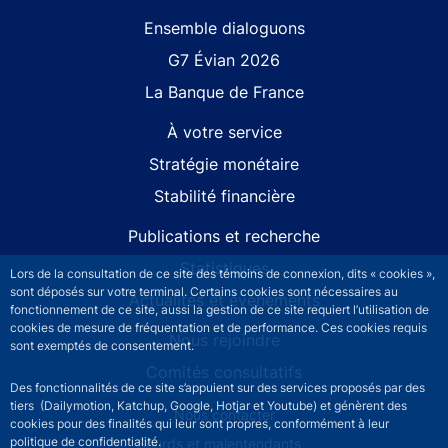
Site navigation
Ensemble dialoguons
G7 Évian 2026
La Banque de France
À votre service
Stratégie monétaire
Stabilité financière
Publications et recherche
Statistiques
Lors de la consultation de ce site des témoins de connexion, dits « cookies »,
sont déposés sur votre terminal. Certains cookies sont nécessaires au
Actualités et événements
fonctionnement de ce site, aussi la gestion de ce site requiert l’utilisation de
cookies de mesure de fréquentation et de performance. Ces cookies requis
Nous rejoindre
sont exemptés de consentement.
Comités consultatifs
Des fonctionnalités de ce site s’appuient sur des services proposés par des
tiers (Dailymotion, Katchup, Google, Hotjar et Youtube) et génèrent des
Footer secondary menu
Nous contacter
cookies pour des finalités qui leur sont propres, conformément à leur
politique de confidentialité.
Sourds et malentendants