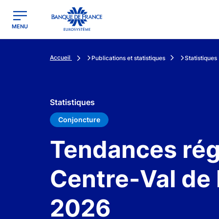
egion
Banque de France - Menu Principal
MENU
Accueil
Publications et statistiques
Statistiques
Statistiques
Conjoncture
Tendances régi
Centre-Val de L
2026