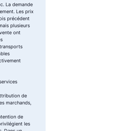
ouc. La demande
gement. Les prix
ois précédent
 mais plusieurs
 vente ont
es
transports
ables
ectivement
 services
tribution de
ices marchands,
ntention de
rivilégient les
s. Dans un