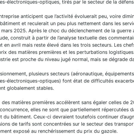
es-électroniques-optiques, tirés par le secteur de la défen
ntreprise anticipent que l’activité évoluerait peu, voire dim
e bâtiment et reculerait un peu plus nettement dans les servi
s mars 2025. Après le choc du déclenchement de la guerre 
itude, construit à partir de l’analyse textuelle des commenta
 en avril mais reste élevé dans les trois secteurs. Les chefs
rix des matières premières et les perturbations logistiques.
dustrie est proche du niveau jugé normal, mais se dégrade d
sionnement, plusieurs secteurs (aéronautique, équipements 
es-électroniques-optiques) font état de difficultés exacerbé
ent globalement stables.
 des matières premières accélèrent sans égaler celles de 
concurrence, elles ne sont que partiellement répercutées da
 et du bâtiment. Ceux-ci devraient toutefois continuer d’au
isions de tarifs sont concentrées sur le secteur des transpor
ement exposé au renchérissement du prix du gazole.