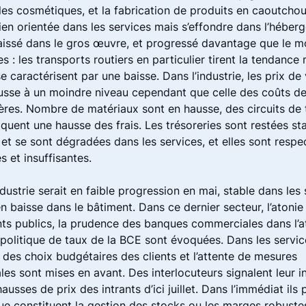
 les cosmétiques, et la fabrication de produits en caoutch
ien orientée dans les services mais s’effondre dans l’héber
aissé dans le gros œuvre, et progressé davantage que le m
s : les transports routiers en particulier tirent la tendance
e caractérisent par une baisse. Dans l’industrie, les prix de
sse à un moindre niveau cependant que celle des coûts d
ères. Nombre de matériaux sont en hausse, des circuits de 
liquent une hausse des frais. Les trésoreries sont restées st
e et se sont dégradées dans les services, et elles sont resp
s et insuffisantes.
industrie serait en faible progression en mai, stable dans les
 baisse dans le bâtiment. Dans ce dernier secteur, l’atonie
ts publics, la prudence des banques commerciales dans l’at
e politique de taux de la BCE sont évoquées. Dans les serv
n des choix budgétaires des clients et l’attente de mesures
s sont mises en avant. Des interlocuteurs signalent leur i
ausses de prix des intrants d’ici juillet. Dans l’immédiat ils p
ue constituent la gestion des stocks ou les marges robuste