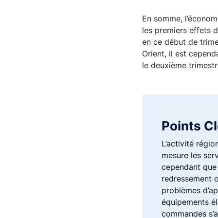
En somme, l’économie
les premiers effets 
en ce début de trime
Orient, il est cepen
le deuxième trimest
Points C
L’activité régi
mesure les ser
cependant que 
redressement op
problèmes d’ap
équipements éle
commandes s’amé