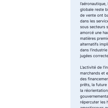
l’aéronautique,
globale reste b
de vente ont b
dans les service
sous secteurs s
amorcé une hau
matières premi
alternatifs imp
dans l’industri
jugées correcte
L’activité de l’
marchands et en
des financemen
prêts, la futur
la réorientatio
gouvernementale
répercuter les h
amortisseurs q