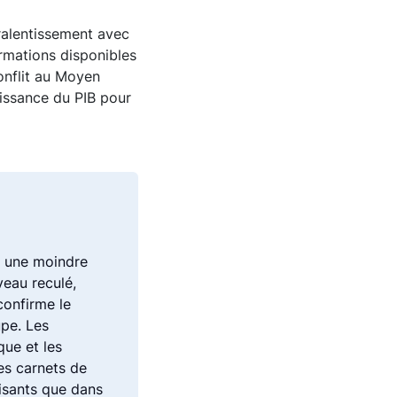
 ralentissement avec
ormations disponibles
conflit au Moyen
oissance du PIB pour
ns une moindre
eau reculé,
confirme le
upe. Les
ue et les
es carnets de
aisants que dans