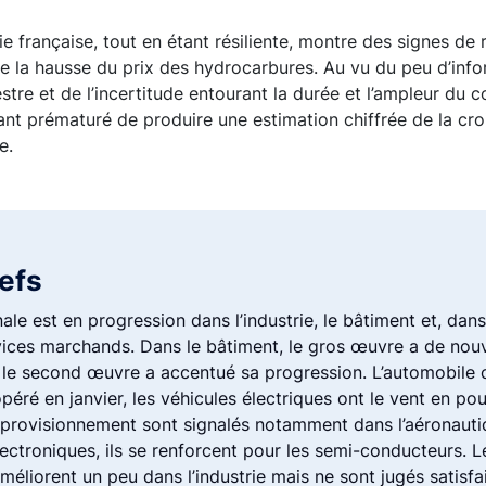
 française, tout en étant résiliente, montre des signes de
de la hausse du prix des hydrocarbures. Au vu du peu d’inf
stre et de l’incertitude entourant la durée et l’ampleur du 
dant prématuré de produire une estimation chiffrée de la cr
re.
lefs
onale est en progression dans l’industrie, le bâtiment et, da
vices marchands. Dans le bâtiment, le gros œuvre a de nouv
le second œuvre a accentué sa progression. L’automobile 
éré en janvier, les véhicules électriques ont le vent en po
provisionnement sont signalés notamment dans l’aéronautiq
ctroniques, ils se renforcent pour les semi-conducteurs. L
liorent un peu dans l’industrie mais ne sont jugés satisf