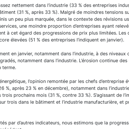
ssez nettement dans l’industrie (33 % des entreprises indus
timent (31 %, après 33 %). Malgré de moindres tensions su
inis un peu plus marquée, dans le contexte des révisions us
x services, une moindre proportion d’entreprises ayant relev
uent à cet égard des progressions de prix plus limitées. Les 
ore élevées (51 % des entreprises l’indiquent en janvier).
ment en janvier, notamment dans l’industrie, à des niveaux 
dégradés, notamment dans l’industrie. L’érosion continue d
n terme.
nergétique, l’opinion remontée par les chefs d’entreprise év
6 %, après 23 % en décembre), notamment dans l’industrie et
trois prochains mois (31 %, contre 33 %). S’agissant de l’i
ur trois dans le bâtiment et l’industrie manufacturière, et 
étés par d’autres indicateurs, nous estimons que la progres