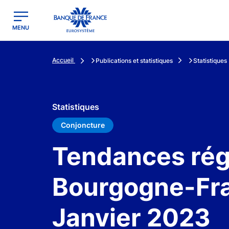
egion
Banque de France - Menu Principal
MENU
Accueil
Publications et statistiques
Statistiques
Statistiques
Conjoncture
Tendances régi
Bourgogne-Fr
Janvier 2023