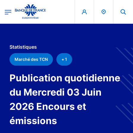
egion
Banque de France - Menu Principal
Aller au contenu principal
Statistiques
Marché des TCN
+ 1
Publication quotidienne
du Mercredi 03 Juin
2026 Encours et
émissions