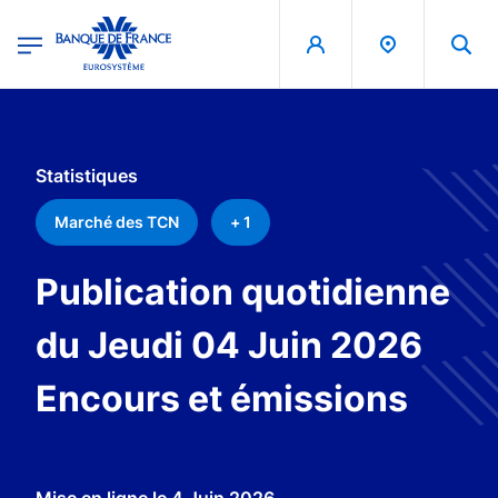
egion
Banque de France - Menu Principal
Aller au contenu principal
Statistiques
Marché des TCN
+ 1
Publication quotidienne
du Jeudi 04 Juin 2026
Encours et émissions