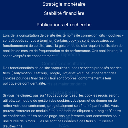
Stratégie monétaire
Stabilité financière
Publications et recherche
Statistiques
Lors de la consultation de ce site des témoins de connexion, dits « cookies »,
sont déposés sur votre terminal. Certains cookies sont nécessaires au
Actualités et événements
fonctionnement de ce site, aussi la gestion de ce site requiert l’utilisation de
cookies de mesure de fréquentation et de performance. Ces cookies requis
Nous rejoindre
sont exemptés de consentement.
Comités consultatifs
Des fonctionnalités de ce site s’appuient sur des services proposés par des
tiers (Dailymotion, Katchup, Google, Hotjar et Youtube) et génèrent des
Footer secondary menu
Nous contacter
cookies pour des finalités qui leur sont propres, conformément à leur
politique de confidentialité.
Sourds et malentendants
Espace presse
Si vous ne cliquez pas sur "Tout accepter", seul les cookies requis seront
La direction des Achats
utilisés. Le module de gestion des cookies vous permet de donner ou de
retirer votre consentement, soit globalement soit finalité par finalité. Vous
Services Publics +
pouvez retrouver ce module à tout moment en cliquant sur l’onglet "Centre
de confidentialité" en bas de page. Vos préférences sont conservées pour
Glossaire
une durée de 6 mois. Elles ne sont pas cédées à des tiers ni utilisées à
FAQs
d'autres fins.