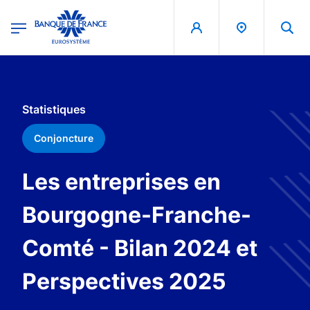
egion
Banque de France - Menu Principal
Aller au contenu principal
Statistiques
Conjoncture
Les entreprises en
Bourgogne-Franche-
Comté - Bilan 2024 et
Perspectives 2025