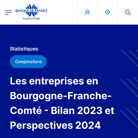
egion
Banque de France - Menu Principal
Aller au contenu principal
Statistiques
Conjoncture
Les entreprises en
Bourgogne-Franche-
Comté - Bilan 2023 et
Perspectives 2024