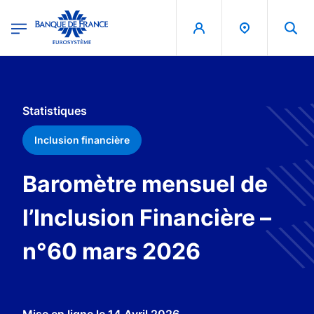
egion
Banque de France - Menu Principal
Aller au contenu principal
Statistiques
Inclusion financière
Baromètre mensuel de
l’Inclusion Financière –
n°60 mars 2026