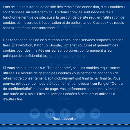
Statistiques
Lors de la consultation de ce site des témoins de connexion, dits « cookies »,
sont déposés sur votre terminal. Certains cookies sont nécessaires au
Actualités et événements
fonctionnement de ce site, aussi la gestion de ce site requiert l’utilisation de
cookies de mesure de fréquentation et de performance. Ces cookies requis
Nous rejoindre
sont exemptés de consentement.
Comités consultatifs
Des fonctionnalités de ce site s’appuient sur des services proposés par des
tiers (Dailymotion, Katchup, Google, Hotjar et Youtube) et génèrent des
Footer secondary menu
Nous contacter
cookies pour des finalités qui leur sont propres, conformément à leur
politique de confidentialité.
Sourds et malentendants
Espace presse
Si vous ne cliquez pas sur "Tout accepter", seul les cookies requis seront
La direction des Achats
utilisés. Le module de gestion des cookies vous permet de donner ou de
retirer votre consentement, soit globalement soit finalité par finalité. Vous
Services Publics +
pouvez retrouver ce module à tout moment en cliquant sur l’onglet "Centre
de confidentialité" en bas de page. Vos préférences sont conservées pour
Glossaire
une durée de 6 mois. Elles ne sont pas cédées à des tiers ni utilisées à
FAQs
d'autres fins.
Tout accepter
Footer legal notice menu
Mentions légales
Accessibilité partiellement conforme
Aide