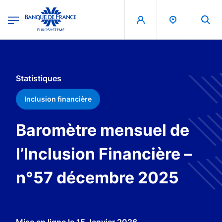
egion
Banque de France - Menu Principal
Aller au contenu principal
Statistiques
Inclusion financière
Baromètre mensuel de
l’Inclusion Financière –
n°57 décembre 2025