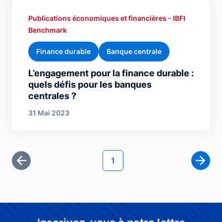
Publications économiques et financières - IBFI
Benchmark
Finance durable
Banque centrale
L’engagement pour la finance durable :
quels défis pour les banques
centrales ?
31 Mai 2023
Pagination
Page courante
1
Première page
Page 