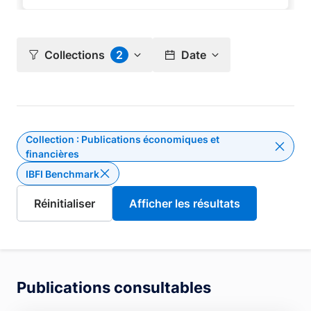
Collections
2
Date
Collection : Publications économiques et
Supprim
financières
IBFI Benchmark
Supprimer le filtre IBFI Benchmark
Publications consultables