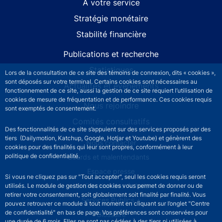
À votre service
Stratégie monétaire
Stabilité financière
Publications et recherche
Statistiques
Lors de la consultation de ce site des témoins de connexion, dits « cookies »,
sont déposés sur votre terminal. Certains cookies sont nécessaires au
Actualités et événements
fonctionnement de ce site, aussi la gestion de ce site requiert l’utilisation de
cookies de mesure de fréquentation et de performance. Ces cookies requis
Nous rejoindre
sont exemptés de consentement.
Comités consultatifs
Des fonctionnalités de ce site s’appuient sur des services proposés par des
tiers (Dailymotion, Katchup, Google, Hotjar et Youtube) et génèrent des
Footer secondary menu
Nous contacter
cookies pour des finalités qui leur sont propres, conformément à leur
politique de confidentialité.
Sourds et malentendants
Espace presse
Si vous ne cliquez pas sur "Tout accepter", seul les cookies requis seront
La direction des Achats
utilisés. Le module de gestion des cookies vous permet de donner ou de
retirer votre consentement, soit globalement soit finalité par finalité. Vous
Services Publics +
pouvez retrouver ce module à tout moment en cliquant sur l’onglet "Centre
de confidentialité" en bas de page. Vos préférences sont conservées pour
Glossaire
une durée de 6 mois. Elles ne sont pas cédées à des tiers ni utilisées à