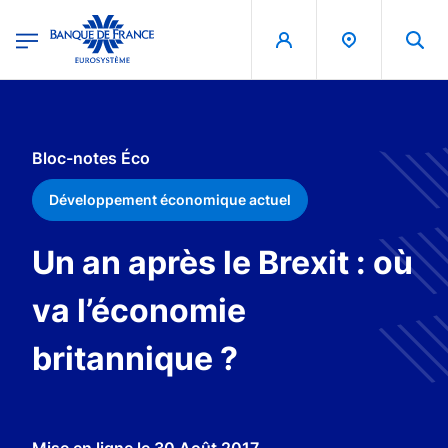
egion
Banque de France - Menu Principal
Aller au contenu principal
Bloc-notes Éco
Développement économique actuel
Un an après le Brexit : où
va l’économie
britannique ?