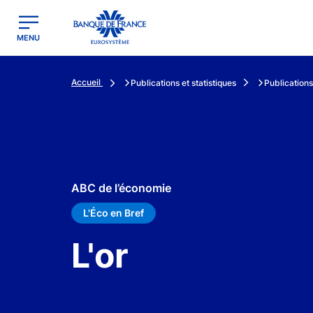
egion
Banque de France - Menu Principal
MENU
Accueil
Publications et statistiques
Publications
ABC de l’économie
L'Éco en Bref
L'or