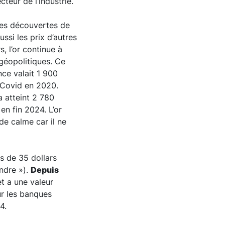
cteur de l’industrie.
 Les découvertes de
ssi les prix d’autres
s, l’or continue à
 géopolitiques. Ce
nce valait 1 900
u Covid en 2020.
 a atteint 2 780
en fin 2024. L’or
de calme car il ne
rs de 35 dollars
ndre »).
Depuis
et a une valeur
r les banques
4.