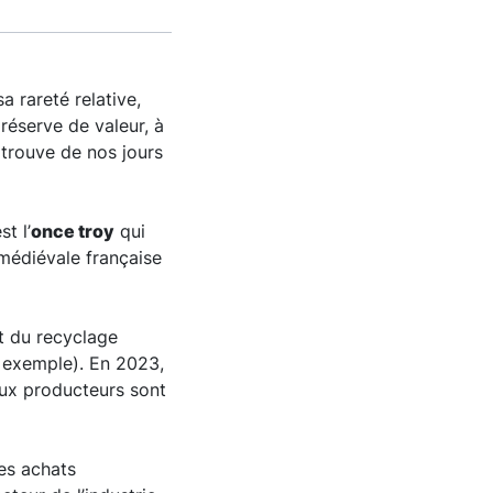
a rareté relative,
réserve de valeur, à
t trouve de nos jours
t l’
once troy
qui
médiévale française
rt du recyclage
r exemple). En 2023,
aux producteurs sont
es achats