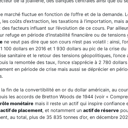
ecteur de la joaillerie, des banques centrales ainsi que du se
le marché fluctue en fonction de l’offre et de la demande.
es coûts d’extraction, les taxations à l’importation, mais au
 des facteurs influant sur l’évolution de ce cours. Par ailleur
ur refuge en période d’instabilité financière ou de tensions
ge
ne veut pas dire que son cours n’est pas volatil : ainsi, l’o
 1 100 dollars en 2016 et 1 930 dollars au pic de la crise d
rise sanitaire et le retour des tensions géopolitiques, l’once
puis la remontée des taux, l’once s’apprécie à 2 780 dollars 
tement en période de crise mais aussi se déprécier en pério
s.
a fin de la convertibilité en or du dollar américain, au cou
epuis les accords de Bretton Woods de 1944 (voir « Compre
e rôle monétaire
mais il reste un actif qui inspire confiance 
n
actif de placement
, et notamment un
actif de réserve
pou
nent, au total, plus de 35 835 tonnes d’or, en décembre 202