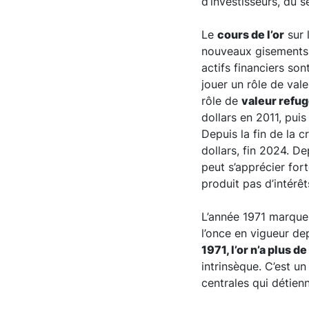
d’investisseurs, du s
Le
cours de l’or
sur 
nouveaux gisements, l
actifs financiers sont
jouer un rôle de vale
rôle de
valeur refu
dollars en 2011, puis
Depuis la fin de la c
dollars, fin 2024. De
peut s’apprécier for
produit pas d’intérêt
L’année 1971 marque l
l’once en vigueur d
1971, l’or n’a plus d
intrinsèque. C’est u
centrales qui détien