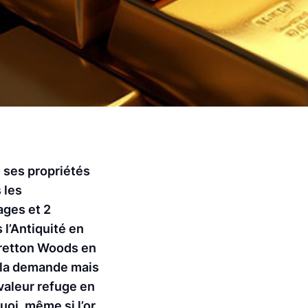
e ses propriétés
 les
ages et 2
 l’Antiquité en
Bretton Woods en
e la demande mais
 valeur refuge en
uoi, même si l’or