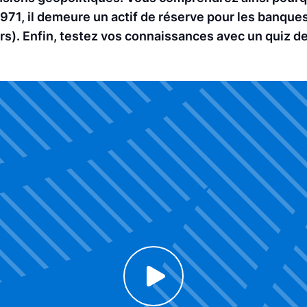
1971, il demeure un actif de réserve pour les banque
rs). Enfin, testez vos connaissances avec un quiz d
Click to enable Youtube cookies and see content