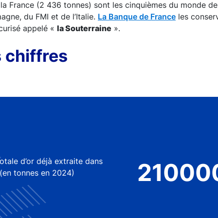
 la France (2 436 tonnes) sont les cinquièmes du monde der
magne, du FMI et de l’Italie.
La Banque de France
les conser
écurisé appelé «
la Souterraine
».
 chiffres
otale d’or déjà extraite dans
21000
(en tonnes en 2024)