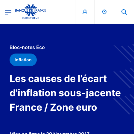
egion
Banque de France - Menu Principal
Aller au contenu principal
Bloc-notes Éco
Inflation
Les causes de l’écart
d’inflation sous-jacente
France / Zone euro