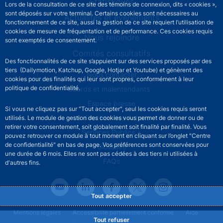
Statistiques
Lors de la consultation de ce site des témoins de connexion, dits « cookies »,
sont déposés sur votre terminal. Certains cookies sont nécessaires au
Actualités et événements
fonctionnement de ce site, aussi la gestion de ce site requiert l’utilisation de
cookies de mesure de fréquentation et de performance. Ces cookies requis
Nous rejoindre
sont exemptés de consentement.
Comités consultatifs
Des fonctionnalités de ce site s’appuient sur des services proposés par des
tiers (Dailymotion, Katchup, Google, Hotjar et Youtube) et génèrent des
Footer secondary menu
Nous contacter
cookies pour des finalités qui leur sont propres, conformément à leur
politique de confidentialité.
Sourds et malentendants
Espace presse
Si vous ne cliquez pas sur "Tout accepter", seul les cookies requis seront
La direction des Achats
utilisés. Le module de gestion des cookies vous permet de donner ou de
retirer votre consentement, soit globalement soit finalité par finalité. Vous
Services Publics +
pouvez retrouver ce module à tout moment en cliquant sur l’onglet "Centre
de confidentialité" en bas de page. Vos préférences sont conservées pour
Glossaire
une durée de 6 mois. Elles ne sont pas cédées à des tiers ni utilisées à
FAQs
d'autres fins.
Tout accepter
Footer legal notice menu
Mentions légales
Accessibilité partiellement conforme
Aide
Tout refuser