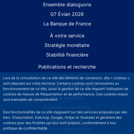
Site navigation
Ensemble dialoguons
G7 Évian 2026
La Banque de France
À votre service
Stratégie monétaire
Stabilité financière
Publications et recherche
Statistiques
Lors de la consultation de ce site des témoins de connexion, dits « cookies »,
sont déposés sur votre terminal. Certains cookies sont nécessaires au
Actualités et événements
fonctionnement de ce site, aussi la gestion de ce site requiert l’utilisation de
cookies de mesure de fréquentation et de performance. Ces cookies requis
Nous rejoindre
sont exemptés de consentement.
Comités consultatifs
Des fonctionnalités de ce site s’appuient sur des services proposés par des
tiers (Dailymotion, Katchup, Google, Hotjar et Youtube) et génèrent des
Footer secondary menu
Nous contacter
cookies pour des finalités qui leur sont propres, conformément à leur
politique de confidentialité.
Sourds et malentendants