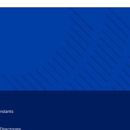
 menu
endants
Directorate