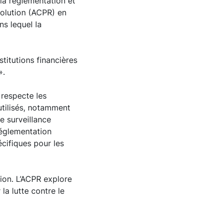
la réglementation et
solution (ACPR) en
s lequel la
stitutions financières
».
s respecte les
utilisés, notamment
e surveillance
réglementation
écifiques pour les
sion. L’ACPR explore
la lutte contre le