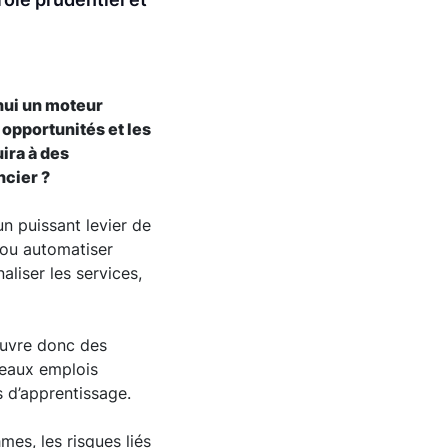
’hui un moteur
 opportunités et les
ira à des
ncier ?
 un puissant levier de
 ou automatiser
aliser les services,
 ouvre donc des
veaux emplois
s d’apprentissage.
mes, les risques liés