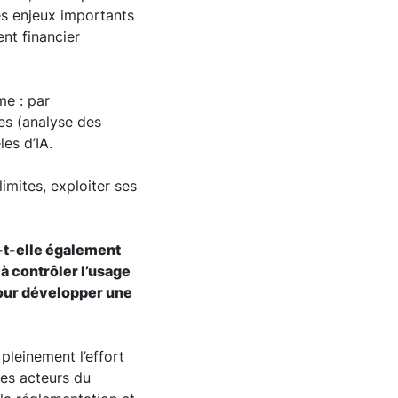
es enjeux importants
ent financier
me : par
ces (analyse des
es d’IA.
imites, exploiter ses
e-t-elle également
 à contrôler l’usage
 pour développer une
 pleinement l’effort
des acteurs du