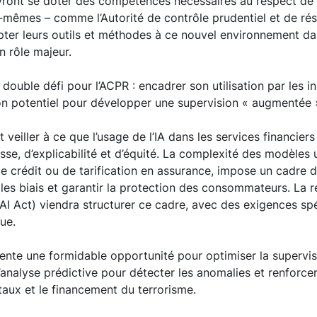
vront se doter des compétences nécessaires au respect de 
-mêmes – comme l’Autorité de contrôle prudentiel et de ré
ter leurs outils et méthodes à ce nouvel environnement dan
n rôle majeur.
 double défi pour l’ACPR : encadrer son utilisation par les in
on potentiel pour développer une supervision « augmentée 
t veiller à ce que l’usage de l’IA dans les services financier
sse, d’explicabilité et d’équité. La complexité des modèles 
de crédit ou de tarification en assurance, impose un cadre d
 les biais et garantir la protection des consommateurs. La 
(AI Act) viendra structurer ce cadre, avec des exigences sp
que.
résente une formidable opportunité pour optimiser la supervi
’analyse prédictive pour détecter les anomalies et renforcer 
taux et le financement du terrorisme.