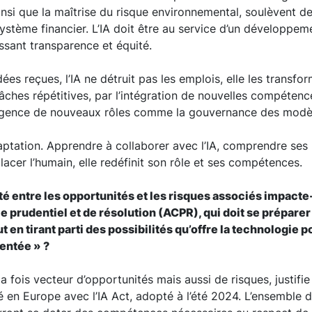
ainsi que la maîtrise du risque environnemental, soulèvent d
système financier. L’IA doit être au service d’un développem
ssant transparence et équité.
es reçues, l’IA ne détruit pas les emplois, elle les transfor
tâches répétitives, par l’intégration de nouvelles compéten
rgence de nouveaux rôles comme la gouvernance des modèl
daptation. Apprendre à collaborer avec l’IA, comprendre ses l
lacer l’humain, elle redéfinit son rôle et ses compétences.
té entre les opportunités et les risques associés impact
le prudentiel et de résolution (ACPR), qui doit se préparer
t en tirant parti des possibilités qu’offre la technologie
entée » ?
 la fois vecteur d’opportunités mais aussi de risques, justifie
 en Europe avec l’IA Act, adopté à l’été 2024. L’ensemble 