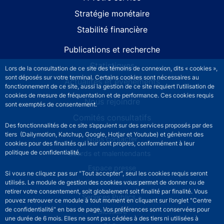
Stratégie monétaire
Stabilité financière
Publications et recherche
Statistiques
Lors de la consultation de ce site des témoins de connexion, dits « cookies »,
sont déposés sur votre terminal. Certains cookies sont nécessaires au
Actualités et événements
fonctionnement de ce site, aussi la gestion de ce site requiert l’utilisation de
cookies de mesure de fréquentation et de performance. Ces cookies requis
Nous rejoindre
sont exemptés de consentement.
Comités consultatifs
Des fonctionnalités de ce site s’appuient sur des services proposés par des
tiers (Dailymotion, Katchup, Google, Hotjar et Youtube) et génèrent des
Footer secondary menu
Nous contacter
cookies pour des finalités qui leur sont propres, conformément à leur
politique de confidentialité.
Sourds et malentendants
Espace presse
Si vous ne cliquez pas sur "Tout accepter", seul les cookies requis seront
La direction des Achats
utilisés. Le module de gestion des cookies vous permet de donner ou de
retirer votre consentement, soit globalement soit finalité par finalité. Vous
Services Publics +
pouvez retrouver ce module à tout moment en cliquant sur l’onglet "Centre
de confidentialité" en bas de page. Vos préférences sont conservées pour
Glossaire
une durée de 6 mois. Elles ne sont pas cédées à des tiers ni utilisées à