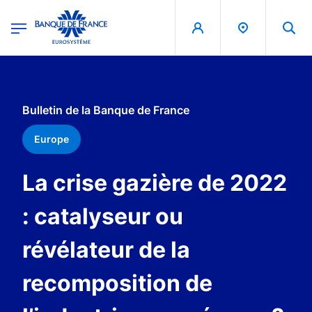
egion
Banque de France - Menu Principal
Aller au contenu principal
Bulletin de la Banque de France
Europe
La crise gazière de 2022
: catalyseur ou
révélateur de la
recomposition de