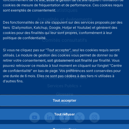
Publications et recherche
cookies de mesure de fréquentation et de performance. Ces cookies requis
Statistiques
sont exemptés de consentement.
Actualités et événements
Des fonctionnalités de ce site s’appuient sur des services proposés par des
tiers (Dailymotion, Katchup, Google, Hotjar et Youtube) et génèrent des
Nous rejoindre
cookies pour des finalités qui leur sont propres, conformément à leur
politique de confidentialité.
Comités consultatifs
Si vous ne cliquez pas sur "Tout accepter", seul les cookies requis seront
Footer secondary menu
Nous contacter
utilisés. Le module de gestion des cookies vous permet de donner ou de
Sourds et malentendants
retirer votre consentement, soit globalement soit finalité par finalité. Vous
pouvez retrouver ce module à tout moment en cliquant sur l’onglet "Centre
Espace presse
de confidentialité" en bas de page. Vos préférences sont conservées pour
une durée de 6 mois. Elles ne sont pas cédées à des tiers ni utilisées à
La direction des Achats
d'autres fins.
Services Publics +
Glossaire
Tout accepter
FAQs
Tout refuser