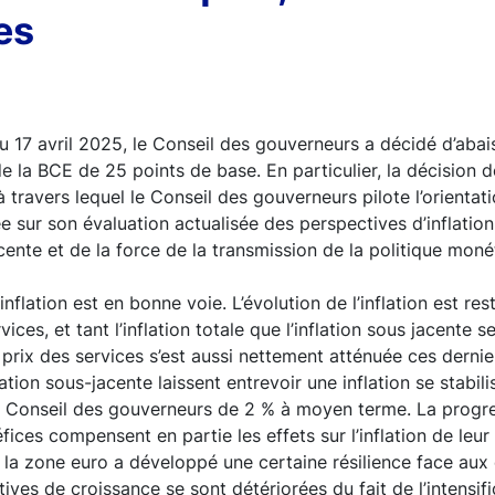
es
u 17 avril 2025, le Conseil des gouverneurs a décidé d’abais
de la BCE de 25 points de base. En particulier, la décision d
 à travers lequel le Conseil des gouverneurs pilote l’orientati
e sur son évaluation actualisée des perspectives d’inflatio
acente et de la force de la transmission de la politique moné
nflation est en bonne voie. L’évolution de l’inflation est r
ices, et tant l’inflation totale que l’inflation sous jacente s
prix des services s’est aussi nettement atténuée ces dernie
ation sous-jacente laissent entrevoir une inflation se stabi
u Conseil des gouverneurs de 2 % à moyen terme. La progre
éfices compensent en partie les effets sur l’inflation de leu
 la zone euro a développé une certaine résilience face au
ives de croissance se sont détériorées du fait de l’intensif