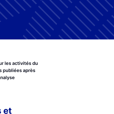
r les activités du
ns publiées après
analyse
 et