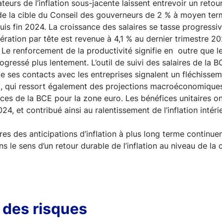
teurs de l’inflation sous-jacente laissent entrevoir un retou
u de la cible du Conseil des gouverneurs de 2 % à moyen term
puis fin 2024. La croissance des salaires se tasse progress
ération par tête est revenue à 4,1 % au dernier trimestre 2
 Le renforcement de la productivité signifie en outre que le
gressé plus lentement. L’outil de suivi des salaires de la B
de ses contacts avec les entreprises signalent un fléchisse
5, qui ressort également des projections macroéconomiqu
vices de la BCE pour la zone euro. Les bénéfices unitaires o
024, et contribué ainsi au ralentissement de l’inflation intéri
es des anticipations d’inflation à plus long terme continuen
s le sens d’un retour durable de l’inflation au niveau de la 
 des risques