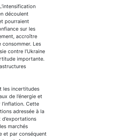
intensification
en découlent
et pourraient
nfiance sur les
ement, accroître
 de consommer. Les
sie contre l’Ukraine
rtitude importante.
astructures
les incertitudes
aux de l’énergie et
l’inflation. Cette
tions adressée à la
 d’exportations
 des marchés
re et par conséquent