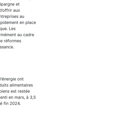
’épargne et
’offrir aux
ntreprises au
rapidement en place
ique. Les
ormément au cadre
de réformes
issance.
l’énergie ont
duits alimentaires
biens est restée
enti en mars, à 3,5
é fin 2024.