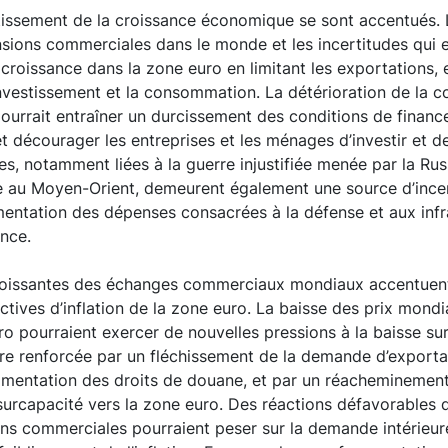
tissement de la croissance économique se sont accentués. L’
nsions commerciales dans le monde et les incertitudes qui 
a croissance dans la zone euro en limitant les exportations, 
investissement et la consommation. La détérioration de la co
ourrait entraîner un durcissement des conditions de financ
 et décourager les entreprises et les ménages d’investir et
es, notamment liées à la guerre injustifiée menée par la Rus
ue au Moyen-Orient, demeurent également une source d’ince
mentation des dépenses consacrées à la défense et aux infr
ance.
roissantes des échanges commerciaux mondiaux accentuent 
ctives d’inflation de la zone euro. La baisse des prix mondi
uro pourraient exercer de nouvelles pressions à la baisse sur 
re renforcée par un fléchissement de la demande d’exporta
ugmentation des droits de douane, et par un réacheminement
surcapacité vers la zone euro. Des réactions défavorables
ons commerciales pourraient peser sur la demande intérieu