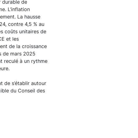
r durable de
e. L’inflation
ivement. La hausse
024, contre 4,5 % au
s coûts unitaires de
CE et les
ment de la croissance
es de mars 2025
nt reculé à un rythme
eure.
t de s’établir autour
cible du Conseil des