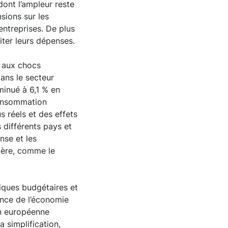
dont l’ampleur reste
sions sur les
entreprises. De plus
iter leurs dépenses.
e aux chocs
dans le secteur
minué à 6,1 % en
 consommation
s réels et des effets
s différents pays et
nse et les
rière, comme le
tiques budgétaires et
ience de l’économie
on européenne
 simplification,