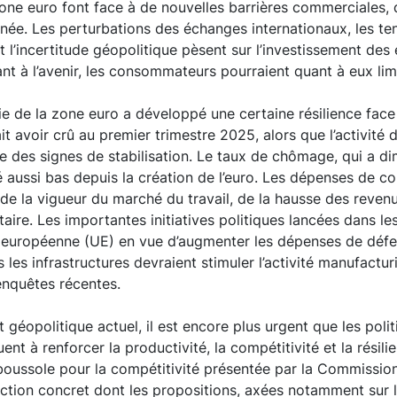
one euro font face à de nouvelles barrières commerciales, 
ée. Les perturbations des échanges internationaux, les ten
t l’incertitude géopolitique pèsent sur l’investissement des 
nt à l’avenir, les consommateurs pourraient quant à eux lim
ie de la zone euro a développé une certaine résilience fac
t avoir crû au premier trimestre 2025, alors que l’activité 
 des signes de stabilisation. Le taux de chômage, qui a di
été aussi bas depuis la création de l’euro. Les dépenses de
 de la vigueur du marché du travail, de la hausse des revenu
aire. Les importantes initiatives politiques lancées dans le
n européenne (UE) en vue d’augmenter les dépenses de défe
 les infrastructures devraient stimuler l’activité manufactu
enquêtes récentes.
 géopolitique actuel, il est encore plus urgent que les poli
uent à renforcer la productivité, la compétitivité et la résil
 boussole pour la compétitivité présentée par la Commissi
action concret dont les propositions, axées notamment sur la