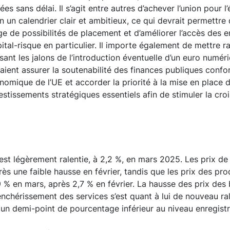
es sans délai. Il s’agit entre autres d’achever l’union pour l
n un calendrier clair et ambitieux, ce qui devrait permettre d
 de possibilités de placement et d’améliorer l’accès des e
ital-risque en particulier. Il importe également de mettre 
osant les jalons de l’introduction éventuelle d’un euro numér
ient assurer la soutenabilité des finances publiques conf
omique de l’UE et accorder la priorité à la mise en place 
vestissements stratégiques essentiels afin de stimuler la cro
s’est légèrement ralentie, à 2,2 %, en mars 2025. Les prix de 
ès une faible hausse en février, tandis que les prix des pro
% en mars, après 2,7 % en février. La hausse des prix des 
renchérissement des services s’est quant à lui de nouveau ral
i un demi-point de pourcentage inférieur au niveau enregistr