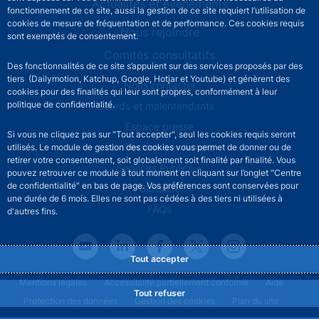
Actualités et événements
fonctionnement de ce site, aussi la gestion de ce site requiert l’utilisation de
cookies de mesure de fréquentation et de performance. Ces cookies requis
Nous rejoindre
sont exemptés de consentement.
Comités consultatifs
Des fonctionnalités de ce site s’appuient sur des services proposés par des
tiers (Dailymotion, Katchup, Google, Hotjar et Youtube) et génèrent des
Footer secondary menu
Nous contacter
cookies pour des finalités qui leur sont propres, conformément à leur
politique de confidentialité.
Sourds et malentendants
Espace presse
Si vous ne cliquez pas sur "Tout accepter", seul les cookies requis seront
La direction des Achats
utilisés. Le module de gestion des cookies vous permet de donner ou de
retirer votre consentement, soit globalement soit finalité par finalité. Vous
Services Publics +
pouvez retrouver ce module à tout moment en cliquant sur l’onglet "Centre
de confidentialité" en bas de page. Vos préférences sont conservées pour
Glossaire
une durée de 6 mois. Elles ne sont pas cédées à des tiers ni utilisées à
FAQs
d'autres fins.
Tout accepter
Footer legal notice menu
Mentions légales
Accessibilité partiellement conforme
Aide
Tout refuser
Protection des données
Gestion des cookies
Plan du site