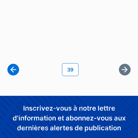
Pagination
Page courante
39
Derni
Inscrivez-vous à notre lettre
d'information et abonnez-vous aux
dernières alertes de publication