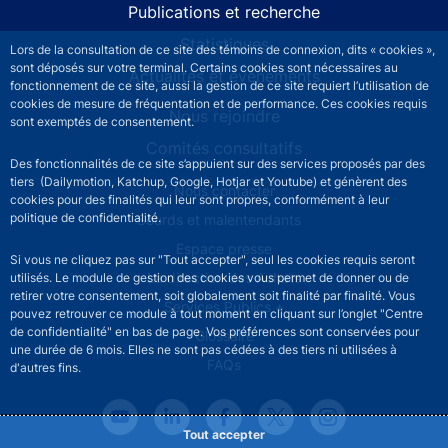
Publications et recherche
Statistiques
Lors de la consultation de ce site des témoins de connexion, dits « cookies »,
sont déposés sur votre terminal. Certains cookies sont nécessaires au
Actualités et événements
fonctionnement de ce site, aussi la gestion de ce site requiert l’utilisation de
cookies de mesure de fréquentation et de performance. Ces cookies requis
Nous rejoindre
sont exemptés de consentement.
Comités consultatifs
Des fonctionnalités de ce site s’appuient sur des services proposés par des
tiers (Dailymotion, Katchup, Google, Hotjar et Youtube) et génèrent des
Footer secondary menu
Nous contacter
cookies pour des finalités qui leur sont propres, conformément à leur
politique de confidentialité.
Sourds et malentendants
Espace presse
Si vous ne cliquez pas sur "Tout accepter", seul les cookies requis seront
La direction des Achats
utilisés. Le module de gestion des cookies vous permet de donner ou de
retirer votre consentement, soit globalement soit finalité par finalité. Vous
Services Publics +
pouvez retrouver ce module à tout moment en cliquant sur l’onglet "Centre
de confidentialité" en bas de page. Vos préférences sont conservées pour
Glossaire
une durée de 6 mois. Elles ne sont pas cédées à des tiers ni utilisées à
FAQs
d'autres fins.
Tout accepter