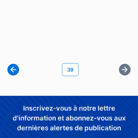
Pagination
Page courante
39
Derni
Inscrivez-vous à notre lettre
d'information et abonnez-vous aux
dernières alertes de publication