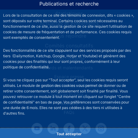
Publications et recherche
Statistiques
Lors de la consultation de ce site des témoins de connexion, dits « cookies »,
sont déposés sur votre terminal. Certains cookies sont nécessaires au
Actualités et événements
fonctionnement de ce site, aussi la gestion de ce site requiert l’utilisation de
cookies de mesure de fréquentation et de performance. Ces cookies requis
Nous rejoindre
sont exemptés de consentement.
Comités consultatifs
Des fonctionnalités de ce site s’appuient sur des services proposés par des
tiers (Dailymotion, Katchup, Google, Hotjar et Youtube) et génèrent des
Footer secondary menu
Nous contacter
cookies pour des finalités qui leur sont propres, conformément à leur
politique de confidentialité.
Sourds et malentendants
Espace presse
Si vous ne cliquez pas sur "Tout accepter", seul les cookies requis seront
La direction des Achats
utilisés. Le module de gestion des cookies vous permet de donner ou de
retirer votre consentement, soit globalement soit finalité par finalité. Vous
Services Publics +
pouvez retrouver ce module à tout moment en cliquant sur l’onglet "Centre
de confidentialité" en bas de page. Vos préférences sont conservées pour
Glossaire
une durée de 6 mois. Elles ne sont pas cédées à des tiers ni utilisées à
FAQs
d'autres fins.
Tout accepter