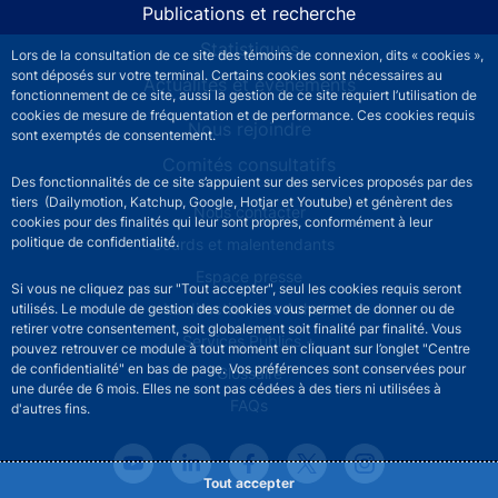
Publications et recherche
Statistiques
Lors de la consultation de ce site des témoins de connexion, dits « cookies »,
sont déposés sur votre terminal. Certains cookies sont nécessaires au
Actualités et événements
fonctionnement de ce site, aussi la gestion de ce site requiert l’utilisation de
cookies de mesure de fréquentation et de performance. Ces cookies requis
Nous rejoindre
sont exemptés de consentement.
Comités consultatifs
Des fonctionnalités de ce site s’appuient sur des services proposés par des
tiers (Dailymotion, Katchup, Google, Hotjar et Youtube) et génèrent des
Footer secondary menu
Nous contacter
cookies pour des finalités qui leur sont propres, conformément à leur
politique de confidentialité.
Sourds et malentendants
Espace presse
Si vous ne cliquez pas sur "Tout accepter", seul les cookies requis seront
La direction des Achats
utilisés. Le module de gestion des cookies vous permet de donner ou de
retirer votre consentement, soit globalement soit finalité par finalité. Vous
Services Publics +
pouvez retrouver ce module à tout moment en cliquant sur l’onglet "Centre
de confidentialité" en bas de page. Vos préférences sont conservées pour
Glossaire
une durée de 6 mois. Elles ne sont pas cédées à des tiers ni utilisées à
FAQs
d'autres fins.
Tout accepter