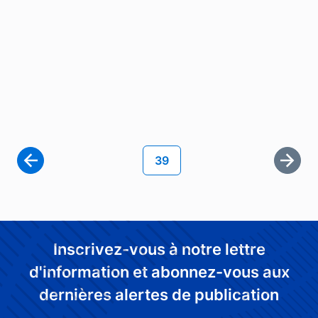
Pagination
Page courante
39
Derni
Inscrivez-vous à notre lettre
d'information et abonnez-vous aux
dernières alertes de publication