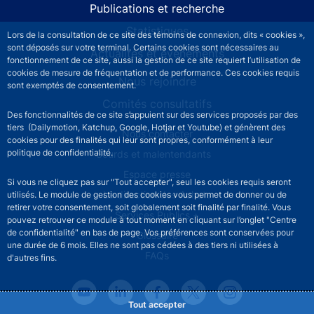
Publications et recherche
Statistiques
Lors de la consultation de ce site des témoins de connexion, dits « cookies »,
sont déposés sur votre terminal. Certains cookies sont nécessaires au
Actualités et événements
fonctionnement de ce site, aussi la gestion de ce site requiert l’utilisation de
cookies de mesure de fréquentation et de performance. Ces cookies requis
Nous rejoindre
sont exemptés de consentement.
Comités consultatifs
Des fonctionnalités de ce site s’appuient sur des services proposés par des
tiers (Dailymotion, Katchup, Google, Hotjar et Youtube) et génèrent des
Footer secondary menu
Nous contacter
cookies pour des finalités qui leur sont propres, conformément à leur
politique de confidentialité.
Sourds et malentendants
Espace presse
Si vous ne cliquez pas sur "Tout accepter", seul les cookies requis seront
La direction des Achats
utilisés. Le module de gestion des cookies vous permet de donner ou de
retirer votre consentement, soit globalement soit finalité par finalité. Vous
Services Publics +
pouvez retrouver ce module à tout moment en cliquant sur l’onglet "Centre
de confidentialité" en bas de page. Vos préférences sont conservées pour
Glossaire
une durée de 6 mois. Elles ne sont pas cédées à des tiers ni utilisées à
FAQs
d'autres fins.
Tout accepter