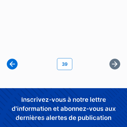
Pagination
Page courante
39
Derni
Inscrivez-vous à notre lettre
d'information et abonnez-vous aux
dernières alertes de publication